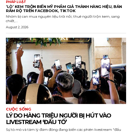
PHÁP LUẬT
‘LÒ’ KEM TRỘN BIẾN MỸ PHẨM GIẢ THÀNH HÀNG HIỆU, BÁN
RẦM RỘ TRÊN FACEBOOK, TIKTOK
Nhóm bị can mua nguyên liệu trôi nổi, thuê người trộn kem, sang
chiết,...
August 2, 2026
CUỘC SỐNG
LÝ DO HÀNG TRIỆU NGƯỜI BỊ HÚT VÀO
LIVESTREAM ‘ĐẤU TỐ’
Sự tò mò và tâm lý đám đông đang biến các phiên livestream "đấu