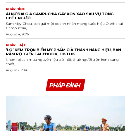
PHÁP ĐÌNH
ÁI NỮ ĐẠI GIA CAMPUCHIA GÂY XÔN XAO SAU VỤ TÔNG
CHẾT NGƯỜI
Sam Mey Chou, con gái một doanh nhân mang tước hiệu Oknha tại
Campuchia,...
August 4, 2026
PHÁP LUẬT
‘LÒ’ KEM TRỘN BIẾN MỸ PHẨM GIẢ THÀNH HÀNG HIỆU, BÁN
RẦM RỘ TRÊN FACEBOOK, TIKTOK
Nhóm bị can mua nguyên liệu trôi nổi, thuê người trộn kem, sang
chiết,...
August 2, 2026
PHÁP ĐÌNH