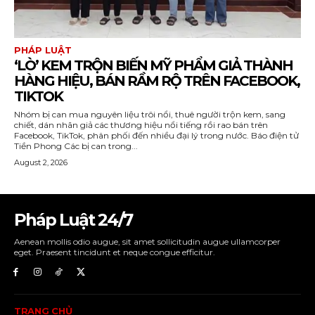
PHÁP LUẬT
‘LÒ’ KEM TRỘN BIẾN MỸ PHẨM GIẢ THÀNH
HÀNG HIỆU, BÁN RẦM RỘ TRÊN FACEBOOK,
TIKTOK
Nhóm bị can mua nguyên liệu trôi nổi, thuê người trộn kem, sang
chiết, dán nhãn giả các thương hiệu nổi tiếng rồi rao bán trên
Facebook, TikTok, phân phối đến nhiều đại lý trong nước. Báo điện tử
Tiền Phong Các bị can trong...
August 2, 2026
Pháp Luật 24/7
Aenean mollis odio augue, sit amet sollicitudin augue ullamcorper
eget. Praesent tincidunt et neque congue efficitur.
TRANG CHỦ