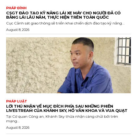
PHÁP ĐÌNH
CSGT ĐÀO TẠO KỸ NĂNG LÁI XE MÁY CHO NGƯỜI ĐÃ CÓ
BẰNG LÁI LÂU NĂM, THỰC HIỆN TRÊN TOÀN QUỐC
Cục Cảnh sát giao thông sẽ triển khai chiến dịch đào tạo kỹ năng...
August 8, 2026
PHÁP LUẬT
LỜI THÚ NHẬN VỀ MỤC ĐÍCH PHÍA SAU NHỮNG PHIÊN
LIVESTREAM CỦA KHÁNH SKY, HỒ VĂN KHOA VÀ VUA QUẠT
Tại Cơ quan Công an, Khánh Sky thừa nhận càng chửi bới trên
mạng...
August 8, 2026