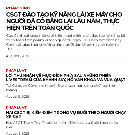
PHÁP ĐÌNH
CSGT ĐÀO TẠO KỸ NĂNG LÁI XE MÁY CHO
NGƯỜI ĐÃ CÓ BẰNG LÁI LÂU NĂM, THỰC
HIỆN TRÊN TOÀN QUỐC
Cục Cảnh sát giao thông sẽ triển khai chiến dịch đào tạo kỹ năng lái
xe an toàn trên phạm vi toàn quốc từ ngày 10-8 đến hết năm nay.
Cảnh sát giao thông hướng dẫn người dân lái xe máy an toàn tại
Thái...
August 8, 2026
PHÁP LUẬT
LỜI THÚ NHẬN VỀ MỤC ĐÍCH PHÍA SAU NHỮNG PHIÊN
LIVESTREAM CỦA KHÁNH SKY, HỒ VĂN KHOA VÀ VUA QUẠT
Tại Cơ quan Công an, Khánh Sky thừa nhận càng chửi bới trên
mạng...
August 8, 2026
PHÁP LUẬT
HAI CSGT BỊ KIỂM ĐIỂM TRONG VỤ ĐUỔI THEO NGƯỜI CHẠY
XE ĐẠP
Hai CSGT Trạm Tuy Phước bị kiểm điểm sau vụ đuổi theo thiếu
niên...
August 5, 2026