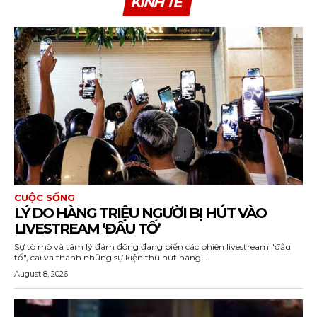
KINH TẾ
CUỘC SỐNG
LÝ DO HÀNG TRIỆU NGƯỜI BỊ HÚT VÀO
LIVESTREAM ‘ĐẤU TỐ’
Sự tò mò và tâm lý đám đông đang biến các phiên livestream "đấu
tố", cãi vã thành những sự kiện thu hút hàng...
August 8, 2026