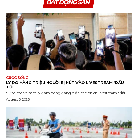
BẤT ĐỘNG SẢN
CUỘC SỐNG
LÝ DO HÀNG TRIỆU NGƯỜI BỊ HÚT VÀO LIVESTREAM ‘ĐẤU
TỐ’
Sự tò mò và tâm lý đám đông đang biến các phiên livestream "đấu...
August 8, 2026