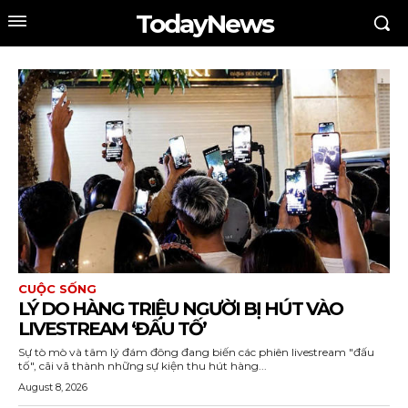
TodayNews
CUỘC SỐNG
LÝ DO HÀNG TRIỆU NGƯỜI BỊ HÚT VÀO
LIVESTREAM ‘ĐẤU TỐ’
Sự tò mò và tâm lý đám đông đang biến các phiên livestream "đấu
tố", cãi vã thành những sự kiện thu hút hàng...
August 8, 2026