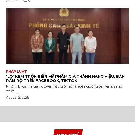
August 4, 2026
PHÁP LUẬT
‘LÒ’ KEM TRỘN BIẾN MỸ PHẨM GIẢ THÀNH HÀNG HIỆU, BÁN
RẦM RỘ TRÊN FACEBOOK, TIKTOK
Nhóm bị can mua nguyên liệu trôi nổi, thuê người trộn kem, sang
chiết,...
August 2, 2026