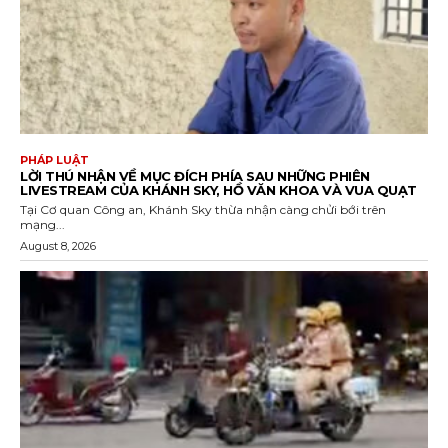
PHÁP LUẬT
LỜI THÚ NHẬN VỀ MỤC ĐÍCH PHÍA SAU NHỮNG PHIÊN
LIVESTREAM CỦA KHÁNH SKY, HỒ VĂN KHOA VÀ VUA QUẠT
Tại Cơ quan Công an, Khánh Sky thừa nhận càng chửi bới trên
mạng...
August 8, 2026