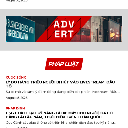
August 8, 2026
PHÁP LUẬT
CUỘC SỐNG
LÝ DO HÀNG TRIỆU NGƯỜI BỊ HÚT VÀO LIVESTREAM ‘ĐẤU
TỐ’
Sự tò mò và tâm lý đám đông đang biến các phiên livestream "đấu...
August 8, 2026
PHÁP ĐÌNH
CSGT ĐÀO TẠO KỸ NĂNG LÁI XE MÁY CHO NGƯỜI ĐÃ CÓ
BẰNG LÁI LÂU NĂM, THỰC HIỆN TRÊN TOÀN QUỐC
Cục Cảnh sát giao thông sẽ triển khai chiến dịch đào tạo kỹ năng...