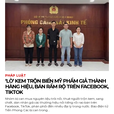
PHÁP LUẬT
‘LÒ’ KEM TRỘN BIẾN MỸ PHẨM GIẢ THÀNH
HÀNG HIỆU, BÁN RẦM RỘ TRÊN FACEBOOK,
TIKTOK
Nhóm bị can mua nguyên liệu trôi nổi, thuê người trộn kem, sang
chiết, dán nhãn giả các thương hiệu nổi tiếng rồi rao bán trên
Facebook, TikTok, phân phối đến nhiều đại lý trong nước. Báo điện tử
Tiền Phong Các bị can trong...