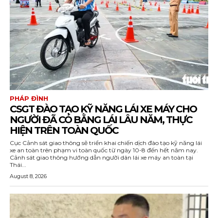
PHÁP ĐÌNH
CSGT ĐÀO TẠO KỸ NĂNG LÁI XE MÁY CHO
NGƯỜI ĐÃ CÓ BẰNG LÁI LÂU NĂM, THỰC
HIỆN TRÊN TOÀN QUỐC
Cục Cảnh sát giao thông sẽ triển khai chiến dịch đào tạo kỹ năng lái
xe an toàn trên phạm vi toàn quốc từ ngày 10-8 đến hết năm nay.
Cảnh sát giao thông hướng dẫn người dân lái xe máy an toàn tại
Thái...
August 8, 2026