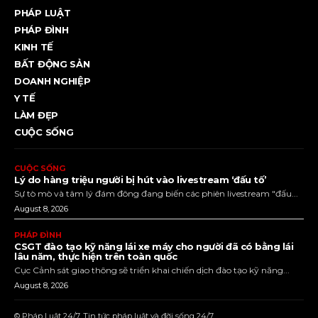
PHÁP LUẬT
PHÁP ĐÌNH
KINH TẾ
BẤT ĐỘNG SẢN
DOANH NGHIỆP
Y TẾ
LÀM ĐẸP
CUỘC SỐNG
CUỘC SỐNG
Lý do hàng triệu người bị hút vào livestream ‘đấu tố’
Sự tò mò và tâm lý đám đông đang biến các phiên livestream "đấu...
August 8, 2026
PHÁP ĐÌNH
CSGT đào tạo kỹ năng lái xe máy cho người đã có bằng lái
lâu năm, thực hiện trên toàn quốc
Cục Cảnh sát giao thông sẽ triển khai chiến dịch đào tạo kỹ năng...
August 8, 2026
© Pháp Luật 24/7. Tin tức pháp luật và đời sống 24/7.