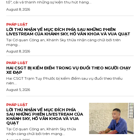
tố", cãi vã thành những sự kiện thu hút hàng...
August 8, 2026
PHÁP LUẬT
LỜI THÚ NHẬN VỀ MỤC ĐÍCH PHÍA SAU NHỮNG PHIÊN
LIVESTREAM CỦA KHÁNH SKY, HỒ VĂN KHOA VÀ VUA QUẠT
Tại Cơ quan Công an, Khánh Sky thừa nhận càng chửi bới trên
mạng...
August 8, 2026
PHÁP LUẬT
HAI CSGT BỊ KIỂM ĐIỂM TRONG VỤ ĐUỔI THEO NGƯỜI CHẠY
XE ĐẠP
Hai CSGT Trạm Tuy Phước bị kiểm điểm sau vụ đuổi theo thiếu
niên...
August 5, 2026
PHÁP LUẬT
LỜI THÚ NHẬN VỀ MỤC ĐÍCH PHÍA
SAU NHỮNG PHIÊN LIVESTREAM CỦA
KHÁNH SKY, HỒ VĂN KHOA VÀ VUA
QUẠT
Tại Cơ quan Công an, Khánh Sky thừa
nhận càng chửi bới trên mạng...