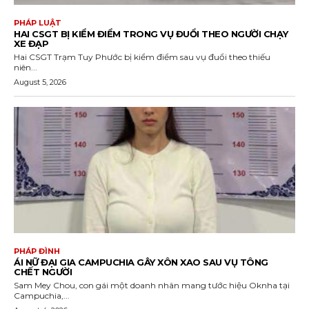
PHÁP LUẬT
HAI CSGT BỊ KIỂM ĐIỂM TRONG VỤ ĐUỔI THEO NGƯỜI CHẠY
XE ĐẠP
Hai CSGT Trạm Tuy Phước bị kiểm điểm sau vụ đuổi theo thiếu
niên...
August 5, 2026
PHÁP ĐÌNH
ÁI NỮ ĐẠI GIA CAMPUCHIA GÂY XÔN XAO SAU VỤ TÔNG
CHẾT NGƯỜI
Sam Mey Chou, con gái một doanh nhân mang tước hiệu Oknha tại
Campuchia,...