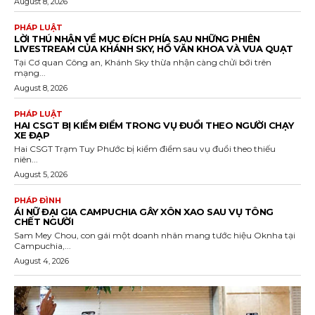
August 8, 2026
PHÁP LUẬT
LỜI THÚ NHẬN VỀ MỤC ĐÍCH PHÍA SAU NHỮNG PHIÊN
LIVESTREAM CỦA KHÁNH SKY, HỒ VĂN KHOA VÀ VUA QUẠT
Tại Cơ quan Công an, Khánh Sky thừa nhận càng chửi bới trên
mạng...
August 8, 2026
PHÁP LUẬT
HAI CSGT BỊ KIỂM ĐIỂM TRONG VỤ ĐUỔI THEO NGƯỜI CHẠY
XE ĐẠP
Hai CSGT Trạm Tuy Phước bị kiểm điểm sau vụ đuổi theo thiếu
niên...
August 5, 2026
PHÁP ĐÌNH
ÁI NỮ ĐẠI GIA CAMPUCHIA GÂY XÔN XAO SAU VỤ TÔNG
CHẾT NGƯỜI
Sam Mey Chou, con gái một doanh nhân mang tước hiệu Oknha tại
Campuchia,...
August 4, 2026