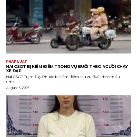
PHÁP LUẬT
HAI CSGT BỊ KIỂM ĐIỂM TRONG VỤ ĐUỔI THEO NGƯỜI CHẠY
XE ĐẠP
Hai CSGT Trạm Tuy Phước bị kiểm điểm sau vụ đuổi theo thiếu
niên...
August 5, 2026