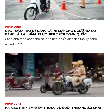
PHÁP ĐÌNH
CSGT ĐÀO TẠO KỸ NĂNG LÁI XE MÁY CHO NGƯỜI ĐÃ CÓ
BẰNG LÁI LÂU NĂM, THỰC HIỆN TRÊN TOÀN QUỐC
Cục Cảnh sát giao thông sẽ triển khai chiến dịch đào tạo kỹ năng...
August 8, 2026
PHÁP LUẬT
HAI CSGT BỊ KIỂM ĐIỂM TRONG VỤ ĐUỔI THEO NGƯỜI CHẠY