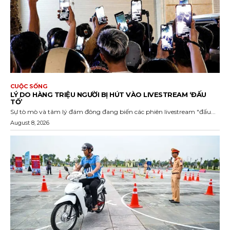
CUỘC SỐNG
LÝ DO HÀNG TRIỆU NGƯỜI BỊ HÚT VÀO LIVESTREAM ‘ĐẤU
TỐ’
Sự tò mò và tâm lý đám đông đang biến các phiên livestream "đấu...
August 8, 2026