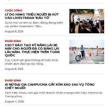
CUỘC SỐNG
LÝ DO HÀNG TRIỆU NGƯỜI BỊ HÚT
VÀO LIVESTREAM ‘ĐẤU TỐ’
Sự tò mò và tâm lý đám đông đang biến
các phiên livestream "đấu...
August 8, 2026
PHÁP ĐÌNH
CSGT ĐÀO TẠO KỸ NĂNG LÁI XE
MÁY CHO NGƯỜI ĐÃ CÓ BẰNG LÁI
LÂU NĂM, THỰC HIỆN TRÊN TOÀN
QUỐC
Cục Cảnh sát giao thông sẽ triển khai
chiến dịch đào tạo kỹ năng...
August 8, 2026
PHÁP ĐÌNH
ÁI NỮ ĐẠI GIA CAMPUCHIA GÂY XÔN XAO SAU VỤ TÔNG
CHẾT NGƯỜI
Sam Mey Chou, con gái một doanh nhân mang tước hiệu Oknha tại
Campuchia,...
August 4, 2026