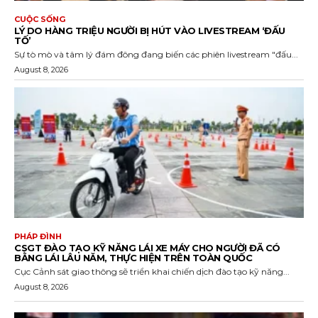
CUỘC SỐNG
LÝ DO HÀNG TRIỆU NGƯỜI BỊ HÚT VÀO LIVESTREAM ‘ĐẤU
TỐ’
Sự tò mò và tâm lý đám đông đang biến các phiên livestream "đấu...
August 8, 2026
PHÁP ĐÌNH
CSGT ĐÀO TẠO KỸ NĂNG LÁI XE MÁY CHO NGƯỜI ĐÃ CÓ
BẰNG LÁI LÂU NĂM, THỰC HIỆN TRÊN TOÀN QUỐC
Cục Cảnh sát giao thông sẽ triển khai chiến dịch đào tạo kỹ năng...
August 8, 2026