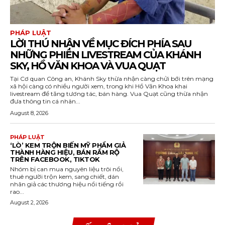
PHÁP LUẬT
LỜI THÚ NHẬN VỀ MỤC ĐÍCH PHÍA SAU
NHỮNG PHIÊN LIVESTREAM CỦA KHÁNH
SKY, HỒ VĂN KHOA VÀ VUA QUẠT
Tại Cơ quan Công an, Khánh Sky thừa nhận càng chửi bới trên mạng
xã hội càng có nhiều người xem, trong khi Hồ Văn Khoa khai
livestream để tăng tương tác, bán hàng. Vua Quạt cũng thừa nhận
đưa thông tin cá nhân...
August 8, 2026
PHÁP LUẬT
‘LÒ’ KEM TRỘN BIẾN MỸ PHẨM GIẢ
THÀNH HÀNG HIỆU, BÁN RẦM RỘ
TRÊN FACEBOOK, TIKTOK
Nhóm bị can mua nguyên liệu trôi nổi,
thuê người trộn kem, sang chiết, dán
nhãn giả các thương hiệu nổi tiếng rồi
rao...
August 2, 2026