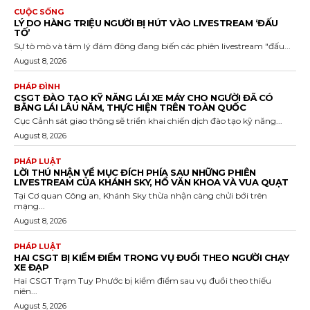
CUỘC SỐNG
LÝ DO HÀNG TRIỆU NGƯỜI BỊ HÚT VÀO LIVESTREAM ‘ĐẤU
TỐ’
Sự tò mò và tâm lý đám đông đang biến các phiên livestream "đấu...
August 8, 2026
PHÁP ĐÌNH
CSGT ĐÀO TẠO KỸ NĂNG LÁI XE MÁY CHO NGƯỜI ĐÃ CÓ
BẰNG LÁI LÂU NĂM, THỰC HIỆN TRÊN TOÀN QUỐC
Cục Cảnh sát giao thông sẽ triển khai chiến dịch đào tạo kỹ năng...
August 8, 2026
PHÁP LUẬT
LỜI THÚ NHẬN VỀ MỤC ĐÍCH PHÍA SAU NHỮNG PHIÊN
LIVESTREAM CỦA KHÁNH SKY, HỒ VĂN KHOA VÀ VUA QUẠT
Tại Cơ quan Công an, Khánh Sky thừa nhận càng chửi bới trên
mạng...
August 8, 2026
PHÁP LUẬT
HAI CSGT BỊ KIỂM ĐIỂM TRONG VỤ ĐUỔI THEO NGƯỜI CHẠY
XE ĐẠP
Hai CSGT Trạm Tuy Phước bị kiểm điểm sau vụ đuổi theo thiếu
niên...
August 5, 2026