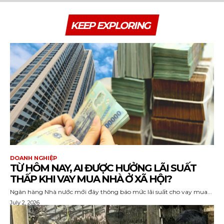
KEEP EXPLORING
DOANH NGHIỆP
TỪ HÔM NAY, AI ĐƯỢC HƯỞNG LÃI SUẤT
THẤP KHI VAY MUA NHÀ Ở XÃ HỘI?
Ngân hàng Nhà nước mới đây thông báo mức lãi suất cho vay mua...
July 2, 2026