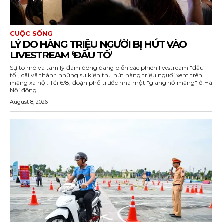
CUỘC SỐNG
LÝ DO HÀNG TRIỆU NGƯỜI BỊ HÚT VÀO
LIVESTREAM ‘ĐẤU TỐ’
Sự tò mò và tâm lý đám đông đang biến các phiên livestream "đấu
tố", cãi vã thành những sự kiện thu hút hàng triệu người xem trên
mạng xã hội. Tối 6/8, đoạn phố trước nhà một "giang hồ mạng" ở Hà
Nội đông...
August 8, 2026