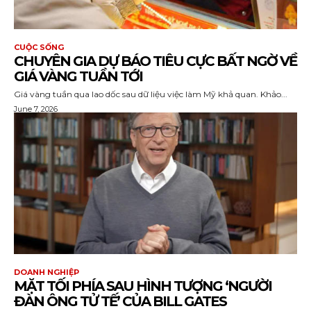
CUỘC SỐNG
CHUYÊN GIA DỰ BÁO TIÊU CỰC BẤT NGỜ VỀ
GIÁ VÀNG TUẦN TỚI
Giá vàng tuần qua lao dốc sau dữ liệu việc làm Mỹ khả quan. Khảo...
June 7, 2026
DOANH NGHIỆP
MẶT TỐI PHÍA SAU HÌNH TƯỢNG ‘NGƯỜI
ĐÀN ÔNG TỬ TẾ’ CỦA BILL GATES