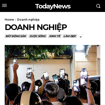
TodayNews
Home
Doanh nghiệp
DOANH NGHIỆP
BẤT ĐỘNG SẢN
CUỘC SỐNG
KINH TẾ
LÀM ĐẸP