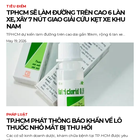
TIÊU ĐIỂM
TPHCM SẼ LÀM ĐƯỜNG TRÊN CAO 6 LÀN
XE, XÂY 7 NÚT GIAO GIẢI CỨU KẸT XE KHU
NAM
TPHCM dự kiến làm đường trên cao dài gần 18km, rộng 6 làn xe...
May 19, 2026
PHÁP LUẬT
TP.HCM PHÁT THÔNG BÁO KHẨN VỀ LÔ
THUỐC NHỎ MẮT BỊ THU HỒI
Các cơ sở kinh doanh dược, khám chữa bệnh tại TP.HCM được yêu