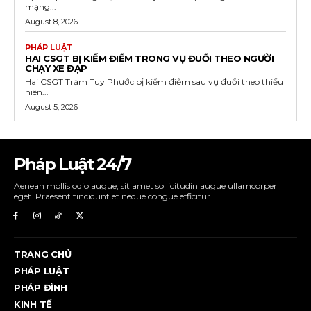
mạng...
August 8, 2026
PHÁP LUẬT
HAI CSGT BỊ KIỂM ĐIỂM TRONG VỤ ĐUỔI THEO NGƯỜI
CHẠY XE ĐẠP
Hai CSGT Trạm Tuy Phước bị kiểm điểm sau vụ đuổi theo thiếu
niên...
August 5, 2026
Pháp Luật 24/7
Aenean mollis odio augue, sit amet sollicitudin augue ullamcorper
eget. Praesent tincidunt et neque congue efficitur.
TRANG CHỦ
PHÁP LUẬT
PHÁP ĐÌNH
KINH TẾ