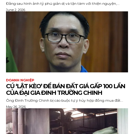
Đằng sau hình ảnh tỷ phú giản dị và tận tâm với thiện nguyện,...
June 2, 2026
DOANH NGHIỆP
CÚ ‘LẬT KÈO’ ĐỂ BÁN ĐẤT GIÁ GẤP 100 LẦN
CỦA ĐẠI GIA ĐINH TRƯỜNG CHINH
Ông Đinh Trường Chinh bị cáo buộc tự ý hủy hợp đồng mua đất...
May 26, 2026