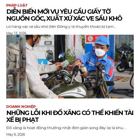
PHÁP LUẬT
DIỄN BIẾN MỚI VỤ YÊU CẦU GIẤY TỜ
NGUỒN GỐC, XUẤT XỨ XÁC VE SẦU KHÔ
Lô hàng xác ve sầu khô (tên Đông y là thuyền thoái) bị tạm...
May 13, 2026
DOANH NGHIỆP
NHỮNG LỖI KHI ĐỔ XĂNG CÓ THỂ KHIẾN TÀI
XẾ BỊ PHẠT
Đổ xăng là hoạt động thường nhật đơn giản song đây lại là khu...
May 6, 2026