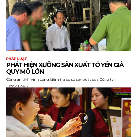
PHÁP LUẬT
PHÁT HIỆN XƯỞNG SẢN XUẤT TỔ YẾN GIẢ
QUY MÔ LỚN
Công an tỉnh Vĩnh Long kiểm tra cơ sở sản xuất của Công ty...
June 28, 2026