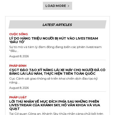
LOAD MORE
LATEST ARTICLES
CUỘC SỐNG
LÝ DO HÀNG TRIỆU NGƯỜI BỊ HÚT VÀO LIVESTREAM
‘ĐẤU TỐ’
Sự tò mò và tâm lý đám đông đang biến các phiên livestream
"đấu...
August 8, 2026
PHÁP ĐÌNH
CSGT ĐÀO TẠO KỸ NĂNG LÁI XE MÁY CHO NGƯỜI ĐÃ CÓ
BẰNG LÁI LÂU NĂM, THỰC HIỆN TRÊN TOÀN QUỐC
Cục Cảnh sát giao thông sẽ triển khai chiến dịch đào tạo kỹ
năng...
August 8, 2026
PHÁP LUẬT
LỜI THÚ NHẬN VỀ MỤC ĐÍCH PHÍA SAU NHỮNG PHIÊN
LIVESTREAM CỦA KHÁNH SKY, HỒ VĂN KHOA VÀ VUA
QUẠT
Tại Cơ quan Công an, Khánh Sky thừa nhận càng chửi bới trên