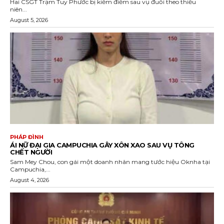
Hai CSGT Trạm Tuy Phước bị kiểm điểm sau vụ đuổi theo thiếu
niên...
August 5, 2026
PHÁP ĐÌNH
ÁI NỮ ĐẠI GIA CAMPUCHIA GÂY XÔN XAO SAU VỤ TÔNG
CHẾT NGƯỜI
Sam Mey Chou, con gái một doanh nhân mang tước hiệu Oknha tại
Campuchia,...
August 4, 2026