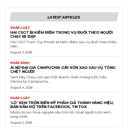
LATEST ARTICLES
PHÁP LUẬT
HAI CSGT BỊ KIỂM ĐIỂM TRONG VỤ ĐUỔI THEO NGƯỜI
CHẠY XE ĐẠP
Hai CSGT Trạm Tuy Phước bị kiểm điểm sau vụ đuổi theo thiếu
niên...
August 5, 2026
PHÁP ĐÌNH
ÁI NỮ ĐẠI GIA CAMPUCHIA GÂY XÔN XAO SAU VỤ TÔNG
CHẾT NGƯỜI
Sam Mey Chou, con gái một doanh nhân mang tước hiệu
Oknha tại Campuchia,...
August 4, 2026
PHÁP LUẬT
‘LÒ’ KEM TRỘN BIẾN MỸ PHẨM GIẢ THÀNH HÀNG HIỆU,
BÁN RẦM RỘ TRÊN FACEBOOK, TIKTOK
Nhóm bị can mua nguyên liệu trôi nổi, thuê người trộn kem,
sang chiết,...
August 2, 2026