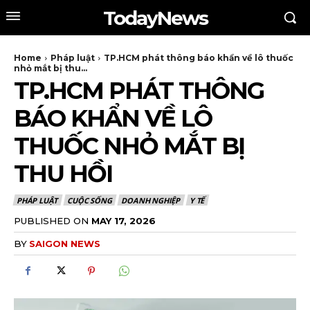
TodayNews
Home
Pháp luật
TP.HCM phát thông báo khẩn về lô thuốc
nhỏ mắt bị thu...
TP.HCM PHÁT THÔNG
BÁO KHẨN VỀ LÔ
THUỐC NHỎ MẮT BỊ
THU HỒI
PHÁP LUẬT
CUỘC SỐNG
DOANH NGHIỆP
Y TẾ
PUBLISHED ON
MAY 17, 2026
BY
SAIGON NEWS