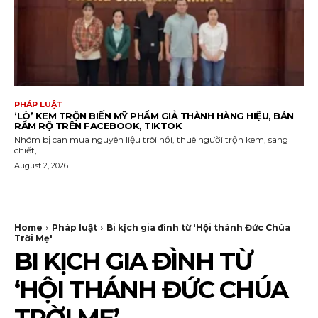
PHÁP LUẬT
‘LÒ’ KEM TRỘN BIẾN MỸ PHẨM GIẢ THÀNH HÀNG HIỆU, BÁN
RẦM RỘ TRÊN FACEBOOK, TIKTOK
Nhóm bị can mua nguyên liệu trôi nổi, thuê người trộn kem, sang
chiết,...
August 2, 2026