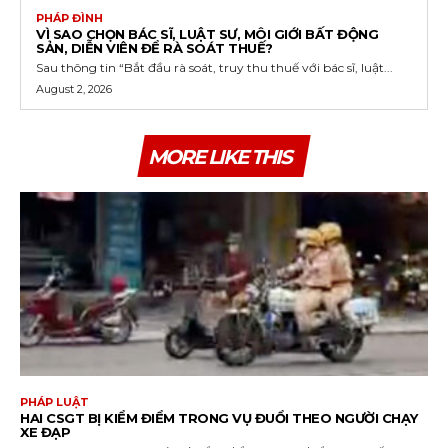
PHÁP ĐÌNH
VÌ SAO CHỌN BÁC SĨ, LUẬT SƯ, MÔI GIỚI BẤT ĐỘNG
SẢN, DIỄN VIÊN ĐỂ RÀ SOÁT THUẾ?
Sau thông tin “Bắt đầu rà soát, truy thu thuế với bác sĩ, luật...
August 2, 2026
MORE LIKE THIS
PHÁP LUẬT
HAI CSGT BỊ KIỂM ĐIỂM TRONG VỤ ĐUỔI THEO NGƯỜI CHẠY
XE ĐẠP