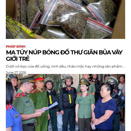
PHÁP ĐÌNH
MA TÚY NÚP BÓNG ĐỒ THƯ GIÃN BỦA VÂY
GIỚI TRẺ
Dưới vỏ bọc của đồ uống, tinh dầu, thảo mộc hay những sản phẩm...
June 27, 2026