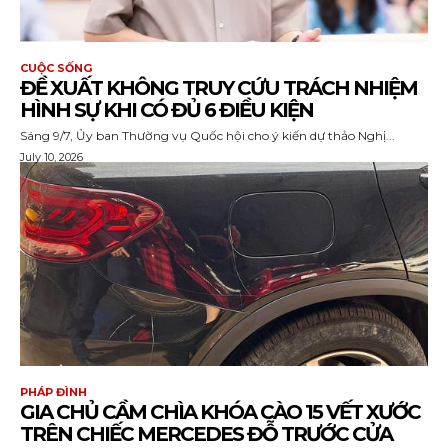
CUỘC SỐNG
ĐỀ XUẤT KHÔNG TRUY CỨU TRÁCH NHIỆM
HÌNH SỰ KHI CÓ ĐỦ 6 ĐIỀU KIỆN
Sáng 9/7, Ủy ban Thường vụ Quốc hội cho ý kiến dự thảo Nghị...
July 10, 2026
PHÁP ĐÌNH
GIA CHỦ CẦM CHÌA KHÓA CÀO 15 VẾT XƯỚC
TRÊN CHIẾC MERCEDES ĐỖ TRƯỚC CỬA