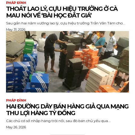
PHÁP ĐÌNH
THOÁT LAO LÝ, CỰU HIỆU TRƯỞNG Ở CÀ
MAU NÓI VỀ ‘BÀI HỌC ĐẮT GIÁ’
Sau gần hai năm vướng lao lý, cựu hiệu trưởng Trần Văn Tâm cho...
May 31, 2026
PHÁP ĐÌNH
HAI ĐƯỜNG DÂY BÁN HÀNG GIẢ QUA MẠNG
THU LỢI HÀNG TỶ ĐỒNG
Các chủ cơ sở nhập hàng trôi nổi, sau đó bán chủ yếu qua...
May 26, 2026