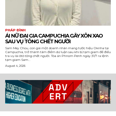
PHÁP ĐÌNH
ÁI NỮ ĐẠI GIA CAMPUCHIA GÂY XÔN XAO
SAU VỤ TÔNG CHẾT NGƯỜI
Sam Mey Chou, con gái một doanh nhân mang tước hiệu Oknha tại
Campuchia, trở thành tâm điểm dư luận sau khi bị tạm giam để điều
tra vụ lái ôtô tông chết người. Tòa án Phnom Penh ngày 31/7 ra lệnh
tạm giam Sam...
August 4, 2026