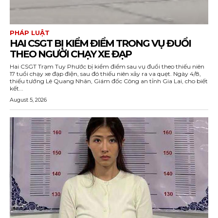
PHÁP LUẬT
HAI CSGT BỊ KIỂM ĐIỂM TRONG VỤ ĐUỔI
THEO NGƯỜI CHẠY XE ĐẠP
Hai CSGT Trạm Tuy Phước bị kiểm điểm sau vụ đuổi theo thiếu niên
17 tuổi chạy xe đạp điện, sau đó thiếu niên xảy ra va quẹt. Ngày 4/8,
thiếu tướng Lê Quang Nhân, Giám đốc Công an tỉnh Gia Lai, cho biết
kết...
August 5, 2026