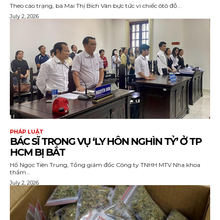
Theo cáo trạng, bà Mai Thị Bích Vân bực tức vì chiếc ôtô đỗ...
July 2, 2026
PHÁP LUẬT
BÁC SĨ TRONG VỤ ‘LY HÔN NGHÌN TỶ’ Ở TP
HCM BỊ BẮT
Hồ Ngọc Tiên Trung, Tổng giám đốc Công ty TNHH MTV Nha khoa
thẩm...
July 2, 2026