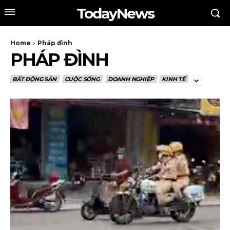
TodayNews
Home
Pháp đình
PHÁP ĐÌNH
BẤT ĐỘNG SẢN
CUỘC SỐNG
DOANH NGHIỆP
KINH TẾ