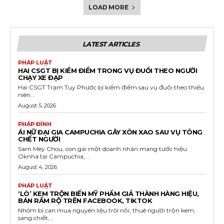
LOAD MORE
LATEST ARTICLES
PHÁP LUẬT
HAI CSGT BỊ KIỂM ĐIỂM TRONG VỤ ĐUỔI THEO NGƯỜI
CHẠY XE ĐẠP
Hai CSGT Trạm Tuy Phước bị kiểm điểm sau vụ đuổi theo thiếu
niên...
August 5, 2026
PHÁP ĐÌNH
ÁI NỮ ĐẠI GIA CAMPUCHIA GÂY XÔN XAO SAU VỤ TÔNG
CHẾT NGƯỜI
Sam Mey Chou, con gái một doanh nhân mang tước hiệu
Oknha tại Campuchia,...
August 4, 2026
PHÁP LUẬT
‘LÒ’ KEM TRỘN BIẾN MỸ PHẨM GIẢ THÀNH HÀNG HIỆU,
BÁN RẦM RỘ TRÊN FACEBOOK, TIKTOK
Nhóm bị can mua nguyên liệu trôi nổi, thuê người trộn kem,
sang chiết,...