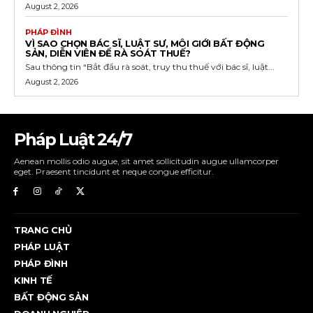
August 2, 2026
PHÁP ĐÌNH
VÌ SAO CHỌN BÁC SĨ, LUẬT SƯ, MÔI GIỚI BẤT ĐỘNG
SẢN, DIỄN VIÊN ĐỂ RÀ SOÁT THUẾ?
Sau thông tin “Bắt đầu rà soát, truy thu thuế với bác sĩ, luật...
August 2, 2026
Pháp Luật 24/7
Aenean mollis odio augue, sit amet sollicitudin augue ullamcorper
eget. Praesent tincidunt et neque congue efficitur.
TRANG CHỦ
PHÁP LUẬT
PHÁP ĐÌNH
KINH TẾ
BẤT ĐỘNG SẢN