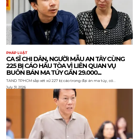
PHÁP LUẬT
CA SĨ CHI DÂN, NGƯỜI MẪU AN TÂY CÙNG
225 BỊ CÁO HẦU TÒA VÌ LIÊN QUAN VỤ
BUÔN BÁN MA TÚY GẦN 29.000...
TAND TPHCM sắp xét xử 227 bị cáo trong đại án ma túy, có...
July 31, 2026