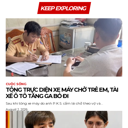
KEEP EXPLORING
CUỘC SỐNG
TÔNG TRỰC DIỆN XE MÁY CHỞ TRẺ EM, TÀI
XẾ Ô TÔ TĂNG GA BỎ ĐI
Sau khi tông xe máy do anh P.K.S. cầm lái chở theo vợ và...
August 2, 2026