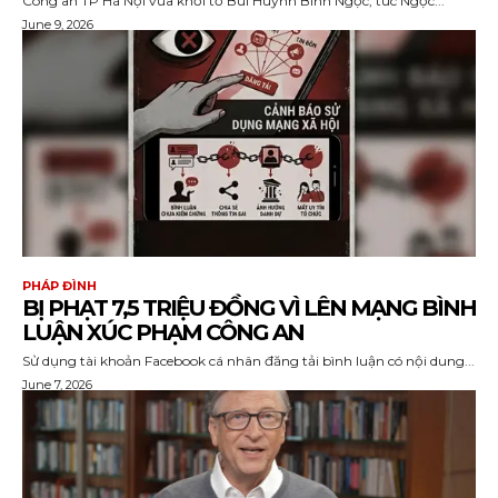
Công an TP Hà Nội vừa khởi tố Bùi Huỳnh Bính Ngọc, tức Ngọc...
June 9, 2026
PHÁP ĐÌNH
BỊ PHẠT 7,5 TRIỆU ĐỒNG VÌ LÊN MẠNG BÌNH
LUẬN XÚC PHẠM CÔNG AN
Sử dụng tài khoản Facebook cá nhân đăng tải bình luận có nội dung...
June 7, 2026