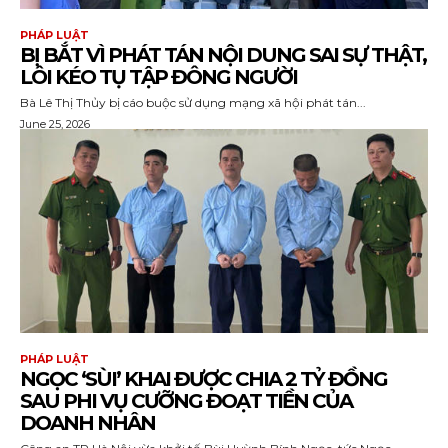
PHÁP LUẬT
BỊ BẮT VÌ PHÁT TÁN NỘI DUNG SAI SỰ THẬT,
LÔI KÉO TỤ TẬP ĐÔNG NGƯỜI
Bà Lê Thị Thủy bị cáo buộc sử dụng mạng xã hội phát tán...
June 25, 2026
PHÁP LUẬT
NGỌC ‘SÙI’ KHAI ĐƯỢC CHIA 2 TỶ ĐỒNG
SAU PHI VỤ CƯỠNG ĐOẠT TIỀN CỦA
DOANH NHÂN