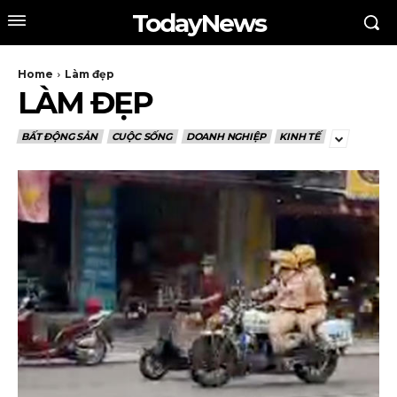
TodayNews
Home
Làm đẹp
LÀM ĐẸP
BẤT ĐỘNG SẢN
CUỘC SỐNG
DOANH NGHIỆP
KINH TẾ