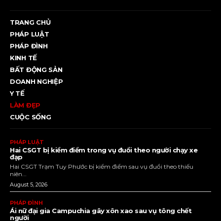
TRANG CHỦ
PHÁP LUẬT
PHÁP ĐÌNH
KINH TẾ
BẤT ĐỘNG SẢN
DOANH NGHIỆP
Y TẾ
LÀM ĐẸP
CUỘC SỐNG
PHÁP LUẬT
Hai CSGT bị kiểm điểm trong vụ đuổi theo người chạy xe
đạp
Hai CSGT Trạm Tuy Phước bị kiểm điểm sau vụ đuổi theo thiếu
niên...
August 5, 2026
PHÁP ĐÌNH
Ái nữ đại gia Campuchia gây xôn xao sau vụ tông chết
người