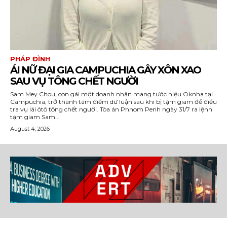
PHÁP ĐÌNH
ÁI NỮ ĐẠI GIA CAMPUCHIA GÂY XÔN XAO
SAU VỤ TÔNG CHẾT NGƯỜI
Sam Mey Chou, con gái một doanh nhân mang tước hiệu Oknha tại
Campuchia, trở thành tâm điểm dư luận sau khi bị tạm giam để điều
tra vụ lái ôtô tông chết người. Tòa án Phnom Penh ngày 31/7 ra lệnh
tạm giam Sam...
August 4, 2026