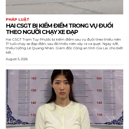
PHÁP LUẬT
HAI CSGT BỊ KIỂM ĐIỂM TRONG VỤ ĐUỔI
THEO NGƯỜI CHẠY XE ĐẠP
Hai CSGT Trạm Tuy Phước bị kiểm điểm sau vụ đuổi theo thiếu niên
17 tuổi chạy xe đạp điện, sau đó thiếu niên xảy ra va quẹt. Ngày 4/8,
thiếu tướng Lê Quang Nhân, Giám đốc Công an tỉnh Gia Lai, cho biết
kết...
August 5, 2026