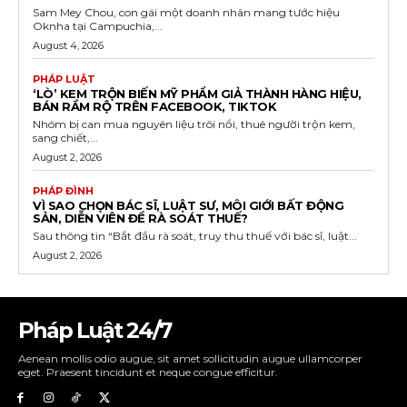
Sam Mey Chou, con gái một doanh nhân mang tước hiệu
Oknha tại Campuchia,...
August 4, 2026
PHÁP LUẬT
‘LÒ’ KEM TRỘN BIẾN MỸ PHẨM GIẢ THÀNH HÀNG HIỆU,
BÁN RẦM RỘ TRÊN FACEBOOK, TIKTOK
Nhóm bị can mua nguyên liệu trôi nổi, thuê người trộn kem,
sang chiết,...
August 2, 2026
PHÁP ĐÌNH
VÌ SAO CHỌN BÁC SĨ, LUẬT SƯ, MÔI GIỚI BẤT ĐỘNG
SẢN, DIỄN VIÊN ĐỂ RÀ SOÁT THUẾ?
Sau thông tin “Bắt đầu rà soát, truy thu thuế với bác sĩ, luật...
August 2, 2026
Pháp Luật 24/7
Aenean mollis odio augue, sit amet sollicitudin augue ullamcorper
eget. Praesent tincidunt et neque congue efficitur.