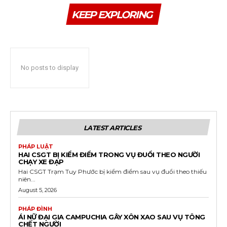
KEEP EXPLORING
No posts to display
LATEST ARTICLES
PHÁP LUẬT
HAI CSGT BỊ KIỂM ĐIỂM TRONG VỤ ĐUỔI THEO NGƯỜI
CHẠY XE ĐẠP
Hai CSGT Trạm Tuy Phước bị kiểm điểm sau vụ đuổi theo thiếu
niên...
August 5, 2026
PHÁP ĐÌNH
ÁI NỮ ĐẠI GIA CAMPUCHIA GÂY XÔN XAO SAU VỤ TÔNG
CHẾT NGƯỜI