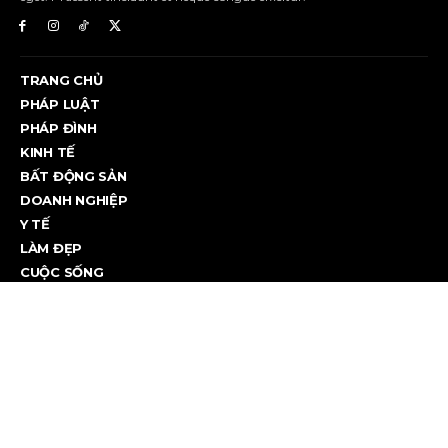
TRANG CHỦ
PHÁP LUẬT
PHÁP ĐÌNH
KINH TẾ
BẤT ĐỘNG SẢN
DOANH NGHIỆP
Y TẾ
LÀM ĐẸP
CUỘC SỐNG
CUỘC SỐNG
Lý do hàng triệu người bị hút vào livestream ‘đấu tố’
Sự tò mò và tâm lý đám đông đang biến các phiên livestream "đấu...
August 8, 2026
PHÁP ĐÌNH
CSGT đào tạo kỹ năng lái xe máy cho người đã có bằng lái
lâu năm, thực hiện trên toàn quốc