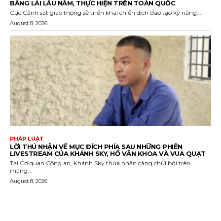
BẰNG LÁI LÂU NĂM, THỰC HIỆN TRÊN TOÀN QUỐC
Cục Cảnh sát giao thông sẽ triển khai chiến dịch đào tạo kỹ năng...
August 8, 2026
PHÁP LUẬT
LỜI THÚ NHẬN VỀ MỤC ĐÍCH PHÍA SAU NHỮNG PHIÊN
LIVESTREAM CỦA KHÁNH SKY, HỒ VĂN KHOA VÀ VUA QUẠT
Tại Cơ quan Công an, Khánh Sky thừa nhận càng chửi bới trên
mạng...
August 8, 2026