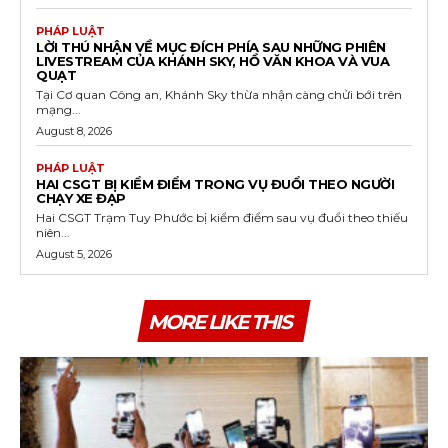
PHÁP LUẬT
LỜI THÚ NHẬN VỀ MỤC ĐÍCH PHÍA SAU NHỮNG PHIÊN
LIVESTREAM CỦA KHÁNH SKY, HỒ VĂN KHOA VÀ VUA
QUẠT
Tại Cơ quan Công an, Khánh Sky thừa nhận càng chửi bới trên
mạng...
August 8, 2026
PHÁP LUẬT
HAI CSGT BỊ KIỂM ĐIỂM TRONG VỤ ĐUỔI THEO NGƯỜI
CHẠY XE ĐẠP
Hai CSGT Trạm Tuy Phước bị kiểm điểm sau vụ đuổi theo thiếu
niên...
August 5, 2026
MORE LIKE THIS