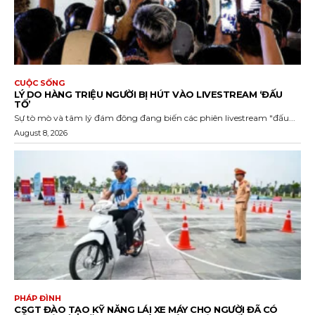
CUỘC SỐNG
LÝ DO HÀNG TRIỆU NGƯỜI BỊ HÚT VÀO LIVESTREAM ‘ĐẤU
TỐ’
Sự tò mò và tâm lý đám đông đang biến các phiên livestream "đấu...
August 8, 2026
PHÁP ĐÌNH
CSGT ĐÀO TẠO KỸ NĂNG LÁI XE MÁY CHO NGƯỜI ĐÃ CÓ