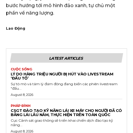
bước hướng tới mô hình đảo xanh, tự chủ một
phần về năng lượng.
Lao Động
LATEST ARTICLES
CUỘC SỐNG
LÝ DO HÀNG TRIỆU NGƯỜI BỊ HÚT VÀO LIVESTREAM
‘ĐẤU TỐ’
Sự tò mò và tâm lý đám đông đang biến các phiên livestream
"đấu...
August 8, 2026
PHÁP ĐÌNH
CSGT ĐÀO TẠO KỸ NĂNG LÁI XE MÁY CHO NGƯỜI ĐÃ CÓ
BẰNG LÁI LÂU NĂM, THỰC HIỆN TRÊN TOÀN QUỐC
Cục Cảnh sát giao thông sẽ triển khai chiến dịch đào tạo kỹ
năng...
August 8, 2026