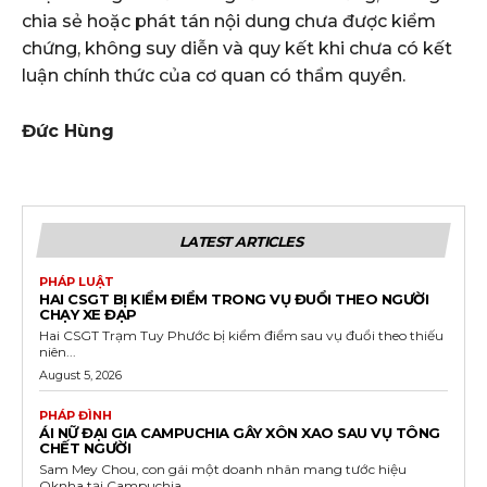
chia sẻ hoặc phát tán nội dung chưa được kiểm
chứng, không suy diễn và quy kết khi chưa có kết
luận chính thức của cơ quan có thẩm quyền.
Đức Hùng
LATEST ARTICLES
PHÁP LUẬT
HAI CSGT BỊ KIỂM ĐIỂM TRONG VỤ ĐUỔI THEO NGƯỜI
CHẠY XE ĐẠP
Hai CSGT Trạm Tuy Phước bị kiểm điểm sau vụ đuổi theo thiếu
niên...
August 5, 2026
PHÁP ĐÌNH
ÁI NỮ ĐẠI GIA CAMPUCHIA GÂY XÔN XAO SAU VỤ TÔNG
CHẾT NGƯỜI
Sam Mey Chou, con gái một doanh nhân mang tước hiệu
Oknha tại Campuchia,...