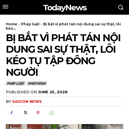
TodayNews
Home
Pháp luật
Bị bắt vì phát tán nội dung sai sự thật, lôi
kéo...
BỊ BẮT VÌ PHÁT TÁN NỘI
DUNG SAI SỰ THẬT, LÔI
KÉO TỤ TẬP ĐÔNG
NGƯỜI
PHÁP LUẬT
PHÁP ĐÌNH
PUBLISHED ON
JUNE 25, 2026
BY
SAIGON NEWS