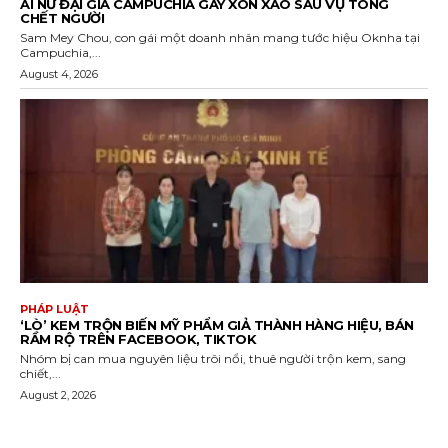
ÁI NỮ ĐẠI GIA CAMPUCHIA GÂY XÔN XAO SAU VỤ TÔNG
CHẾT NGƯỜI
Sam Mey Chou, con gái một doanh nhân mang tước hiệu Oknha tại
Campuchia,...
August 4, 2026
PHÁP LUẬT
‘LÒ’ KEM TRỘN BIẾN MỸ PHẨM GIẢ THÀNH HÀNG HIỆU, BÁN
RẦM RỘ TRÊN FACEBOOK, TIKTOK
Nhóm bị can mua nguyên liệu trôi nổi, thuê người trộn kem, sang
chiết,...
August 2, 2026