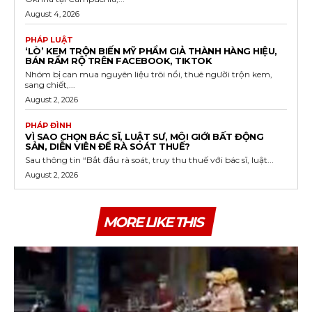
August 4, 2026
PHÁP LUẬT
‘LÒ’ KEM TRỘN BIẾN MỸ PHẨM GIẢ THÀNH HÀNG HIỆU,
BÁN RẦM RỘ TRÊN FACEBOOK, TIKTOK
Nhóm bị can mua nguyên liệu trôi nổi, thuê người trộn kem,
sang chiết,...
August 2, 2026
PHÁP ĐÌNH
VÌ SAO CHỌN BÁC SĨ, LUẬT SƯ, MÔI GIỚI BẤT ĐỘNG
SẢN, DIỄN VIÊN ĐỂ RÀ SOÁT THUẾ?
Sau thông tin “Bắt đầu rà soát, truy thu thuế với bác sĩ, luật...
August 2, 2026
MORE LIKE THIS