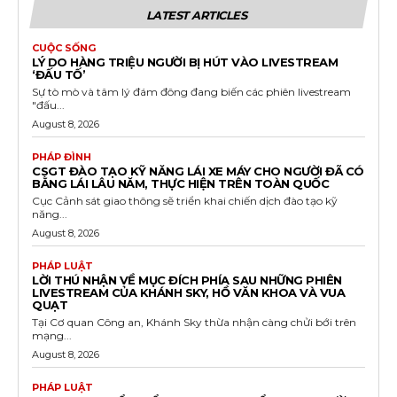
LATEST ARTICLES
CUỘC SỐNG
LÝ DO HÀNG TRIỆU NGƯỜI BỊ HÚT VÀO LIVESTREAM
‘ĐẤU TỐ’
Sự tò mò và tâm lý đám đông đang biến các phiên livestream
"đấu...
August 8, 2026
PHÁP ĐÌNH
CSGT ĐÀO TẠO KỸ NĂNG LÁI XE MÁY CHO NGƯỜI ĐÃ CÓ
BẰNG LÁI LÂU NĂM, THỰC HIỆN TRÊN TOÀN QUỐC
Cục Cảnh sát giao thông sẽ triển khai chiến dịch đào tạo kỹ
năng...
August 8, 2026
PHÁP LUẬT
LỜI THÚ NHẬN VỀ MỤC ĐÍCH PHÍA SAU NHỮNG PHIÊN
LIVESTREAM CỦA KHÁNH SKY, HỒ VĂN KHOA VÀ VUA
QUẠT
Tại Cơ quan Công an, Khánh Sky thừa nhận càng chửi bới trên
mạng...
August 8, 2026
PHÁP LUẬT