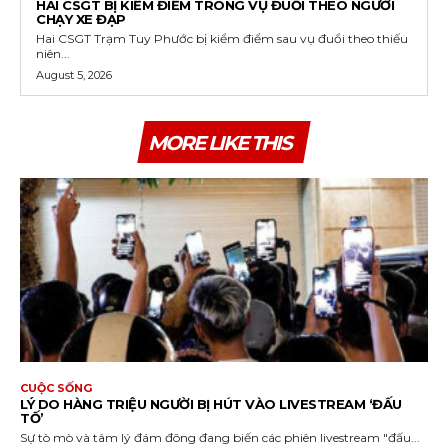
HAI CSGT BỊ KIỂM ĐIỂM TRONG VỤ ĐUỔI THEO NGƯỜI
CHẠY XE ĐẠP
Hai CSGT Trạm Tuy Phước bị kiểm điểm sau vụ đuổi theo thiếu
niên...
August 5, 2026
MORE LIKE THIS
CUỘC SỐNG
LÝ DO HÀNG TRIỆU NGƯỜI BỊ HÚT VÀO LIVESTREAM ‘ĐẤU
TỐ’
Sự tò mò và tâm lý đám đông đang biến các phiên livestream "đấu...