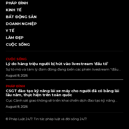
PHÁP ĐÌNH
KINH TẾ
BẤT ĐỘNG SẢN
DOANH NGHIỆP
Y TẾ
LÀM ĐẸP
CUỘC SỐNG
CUỘC SỐNG
Lý do hàng triệu người bị hút vào livestream ‘đấu tố’
Sự tò mò và tâm lý đám đông đang biến các phiên livestream "đấu...
August 8, 2026
PHÁP ĐÌNH
CSGT đào tạo kỹ năng lái xe máy cho người đã có bằng lái
lâu năm, thực hiện trên toàn quốc
Cục Cảnh sát giao thông sẽ triển khai chiến dịch đào tạo kỹ năng...
August 8, 2026
© Pháp Luật 24/7. Tin tức pháp luật và đời sống 24/7.