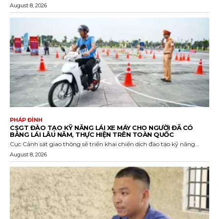
August 8, 2026
PHÁP ĐÌNH
CSGT ĐÀO TẠO KỸ NĂNG LÁI XE MÁY CHO NGƯỜI ĐÃ CÓ
BẰNG LÁI LÂU NĂM, THỰC HIỆN TRÊN TOÀN QUỐC
Cục Cảnh sát giao thông sẽ triển khai chiến dịch đào tạo kỹ năng...
August 8, 2026