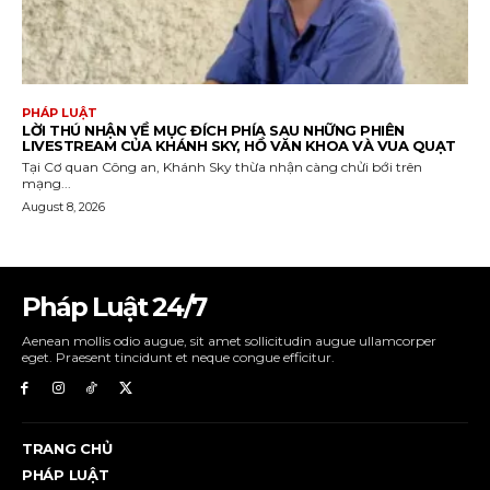
PHÁP LUẬT
LỜI THÚ NHẬN VỀ MỤC ĐÍCH PHÍA SAU NHỮNG PHIÊN
LIVESTREAM CỦA KHÁNH SKY, HỒ VĂN KHOA VÀ VUA QUẠT
Tại Cơ quan Công an, Khánh Sky thừa nhận càng chửi bới trên
mạng...
August 8, 2026
Pháp Luật 24/7
Aenean mollis odio augue, sit amet sollicitudin augue ullamcorper
eget. Praesent tincidunt et neque congue efficitur.
TRANG CHỦ
PHÁP LUẬT