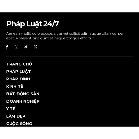
Pháp Luật 24/7
Aenean mollis odio augue, sit amet sollicitudin augue ullamcorper
eget. Praesent tincidunt et neque congue efficitur.
TRANG CHỦ
PHÁP LUẬT
PHÁP ĐÌNH
KINH TẾ
BẤT ĐỘNG SẢN
DOANH NGHIỆP
Y TẾ
LÀM ĐẸP
CUỘC SỐNG