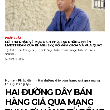
PHÁP LUẬT
LỜI THÚ NHẬN VỀ MỤC ĐÍCH PHÍA SAU NHỮNG PHIÊN
LIVESTREAM CỦA KHÁNH SKY, HỒ VĂN KHOA VÀ VUA QUẠT
Tại Cơ quan Công an, Khánh Sky thừa nhận càng chửi bới trên
mạng...
August 8, 2026