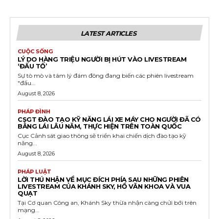
LATEST ARTICLES
CUỘC SỐNG
LÝ DO HÀNG TRIỆU NGƯỜI BỊ HÚT VÀO LIVESTREAM
‘ĐẤU TỐ’
Sự tò mò và tâm lý đám đông đang biến các phiên livestream
"đấu...
August 8, 2026
PHÁP ĐÌNH
CSGT ĐÀO TẠO KỸ NĂNG LÁI XE MÁY CHO NGƯỜI ĐÃ CÓ
BẰNG LÁI LÂU NĂM, THỰC HIỆN TRÊN TOÀN QUỐC
Cục Cảnh sát giao thông sẽ triển khai chiến dịch đào tạo kỹ
năng...
August 8, 2026
PHÁP LUẬT
LỜI THÚ NHẬN VỀ MỤC ĐÍCH PHÍA SAU NHỮNG PHIÊN
LIVESTREAM CỦA KHÁNH SKY, HỒ VĂN KHOA VÀ VUA
QUẠT
Tại Cơ quan Công an, Khánh Sky thừa nhận càng chửi bới trên
mạng...