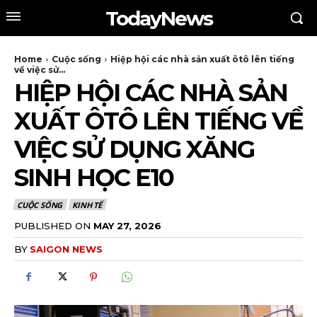
TodayNews
Home
Cuộc sống
Hiệp hội các nhà sản xuất ôtô lên tiếng
về việc sử...
HIỆP HỘI CÁC NHÀ SẢN
XUẤT ÔTÔ LÊN TIẾNG VỀ
VIỆC SỬ DỤNG XĂNG
SINH HỌC E10
CUỘC SỐNG
KINH TẾ
PUBLISHED ON
MAY 27, 2026
BY
SAIGON NEWS