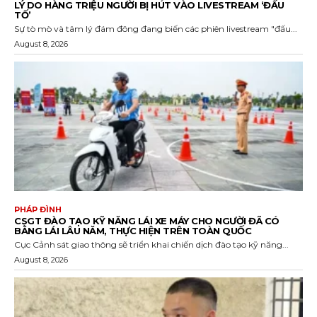
LÝ DO HÀNG TRIỆU NGƯỜI BỊ HÚT VÀO LIVESTREAM ‘ĐẤU
TỐ’
Sự tò mò và tâm lý đám đông đang biến các phiên livestream "đấu...
August 8, 2026
PHÁP ĐÌNH
CSGT ĐÀO TẠO KỸ NĂNG LÁI XE MÁY CHO NGƯỜI ĐÃ CÓ
BẰNG LÁI LÂU NĂM, THỰC HIỆN TRÊN TOÀN QUỐC
Cục Cảnh sát giao thông sẽ triển khai chiến dịch đào tạo kỹ năng...
August 8, 2026