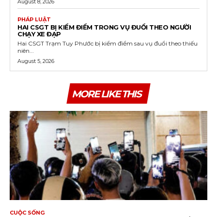
August 8, 2026
PHÁP LUẬT
HAI CSGT BỊ KIỂM ĐIỂM TRONG VỤ ĐUỔI THEO NGƯỜI
CHẠY XE ĐẠP
Hai CSGT Trạm Tuy Phước bị kiểm điểm sau vụ đuổi theo thiếu
niên...
August 5, 2026
MORE LIKE THIS
CUỘC SỐNG