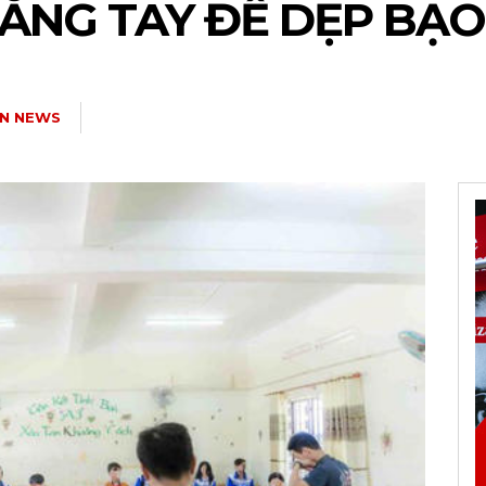
HẲNG TAY ĐỂ DẸP BẠO
N NEWS