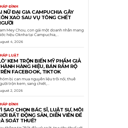
HÁP ĐÌNH
I NỮ ĐẠI GIA CAMPUCHIA GÂY
XÔN XAO SAU VỤ TÔNG CHẾT
NGƯỜI
am Mey Chou, con gái một doanh nhân mang
ước hiệu Oknha tại Campuchia,...
ugust 4, 2026
HÁP LUẬT
LÒ’ KEM TRỘN BIẾN MỸ PHẨM GIẢ
THÀNH HÀNG HIỆU, BÁN RẦM RỘ
TRÊN FACEBOOK, TIKTOK
hóm bị can mua nguyên liệu trôi nổi, thuê
gười trộn kem, sang chiết,...
ugust 2, 2026
HÁP ĐÌNH
Ì SAO CHỌN BÁC SĨ, LUẬT SƯ, MÔI
IỚI BẤT ĐỘNG SẢN, DIỄN VIÊN ĐỂ
RÀ SOÁT THUẾ?
au thông tin “Bắt đầu rà soát, truy thu thuế với