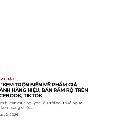
P LUẬT
Ò’ KEM TRỘN BIẾN MỸ PHẨM GIẢ
ÀNH HÀNG HIỆU, BÁN RẦM RỘ TRÊN
CEBOOK, TIKTOK
m bị can mua nguyên liệu trôi nổi, thuê người
 kem, sang chiết,...
st 2, 2026