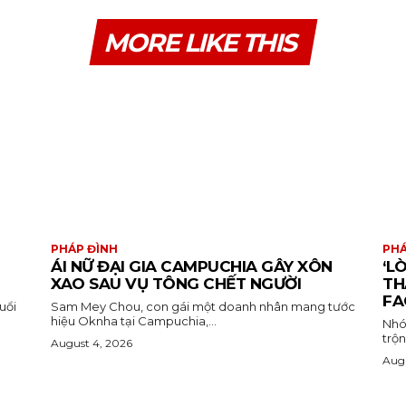
MORE LIKE THIS
PHÁP ĐÌNH
PHÁ
ÁI NỮ ĐẠI GIA CAMPUCHIA GÂY XÔN
‘L
XAO SAU VỤ TÔNG CHẾT NGƯỜI
TH
FA
uổi
Sam Mey Chou, con gái một doanh nhân mang tước
hiệu Oknha tại Campuchia,...
Nhó
trộn
August 4, 2026
Augu