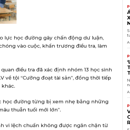
P
Á
S
t
o lực học đường gây chấn động dư luận,
A
hóng vào cuộc, khẩn trương điều tra, làm
P
‘
 quan điều tra đã xác định nhóm 13 học sinh
.V về tội “Cưỡng đoạt tài sản”, đồng thời tiếp
N
n
 khác.
A
ực học đường từng bị xem nhẹ bằng những
P
mâu thuẫn tuổi mới lớn”.
V
G
nh vi lệch chuẩn không được ngăn chặn từ
S