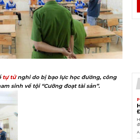
ổ
tự tử
nghi do bị bạo lực học đường, công
m sinh về tội “Cưỡng đoạt tài sản”.
P
H
H
đ
A