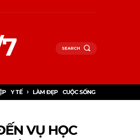
/7
SEARCH
ỆP
Y TẾ
LÀM ĐẸP
CUỘC SỐNG
 ĐẾN VỤ HỌC