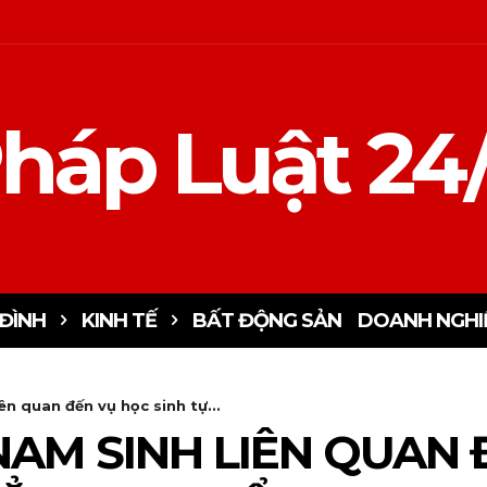
háp Luật 24
ĐÌNH
KINH TẾ
BẤT ĐỘNG SẢN
DOANH NGHI
ên quan đến vụ học sinh tự...
NAM SINH LIÊN QUAN