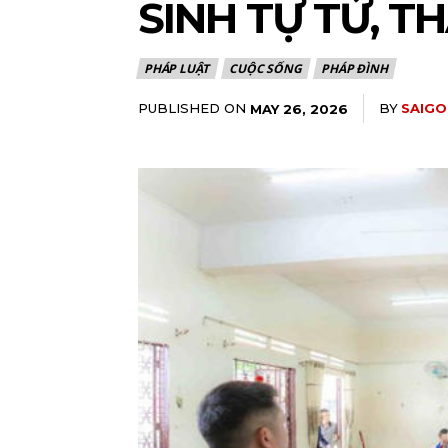
SINH TỰ TỬ, T
PHÁP LUẬT
CUỘC SỐNG
PHÁP ĐÌNH
PUBLISHED ON
BY
SAIGO
MAY 26, 2026