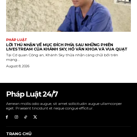
Pháp Luật 24/7
Aenean mollis odio augue, sit amet sollicitudin augue ullamcorper
eget. Praesent tincidunt et neque congue efficitur.
TRANG CHỦ