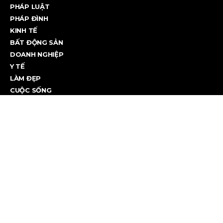
PHÁP LUẬT
PHÁP ĐÌNH
KINH TẾ
BẤT ĐỘNG SẢN
DOANH NGHIỆP
Y TẾ
LÀM ĐẸP
CUỘC SỐNG
CUỘC SỐNG
Lý do hàng triệu người bị hút vào livestream ‘đấu tố’
Sự tò mò và tâm lý đám đông đang biến các phiên livestream "đấu...
August 8, 2026
PHÁP ĐÌNH
CSGT đào tạo kỹ năng lái xe máy cho người đã có bằng lái
lâu năm, thực hiện trên toàn quốc
Cục Cảnh sát giao thông sẽ triển khai chiến dịch đào tạo kỹ năng...
August 8, 2026
© Pháp Luật 24/7. Tin tức pháp luật và đời sống 24/7.