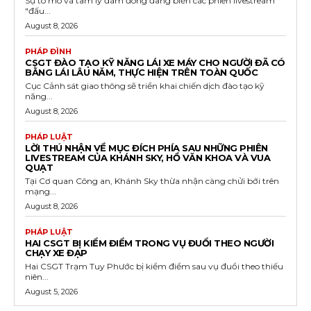
Sự tò mò và tâm lý đám đông đang biến các phiên livestream
"đấu...
August 8, 2026
PHÁP ĐÌNH
CSGT ĐÀO TẠO KỸ NĂNG LÁI XE MÁY CHO NGƯỜI ĐÃ CÓ
BẰNG LÁI LÂU NĂM, THỰC HIỆN TRÊN TOÀN QUỐC
Cục Cảnh sát giao thông sẽ triển khai chiến dịch đào tạo kỹ
năng...
August 8, 2026
PHÁP LUẬT
LỜI THÚ NHẬN VỀ MỤC ĐÍCH PHÍA SAU NHỮNG PHIÊN
LIVESTREAM CỦA KHÁNH SKY, HỒ VĂN KHOA VÀ VUA
QUẠT
Tại Cơ quan Công an, Khánh Sky thừa nhận càng chửi bới trên
mạng...
August 8, 2026
PHÁP LUẬT
HAI CSGT BỊ KIỂM ĐIỂM TRONG VỤ ĐUỔI THEO NGƯỜI
CHẠY XE ĐẠP
Hai CSGT Trạm Tuy Phước bị kiểm điểm sau vụ đuổi theo thiếu
niên...
August 5, 2026