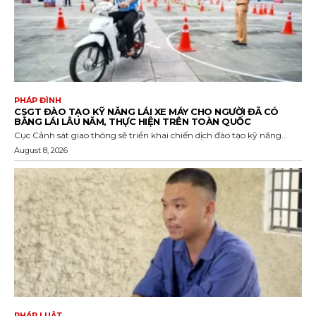
PHÁP ĐÌNH
CSGT ĐÀO TẠO KỸ NĂNG LÁI XE MÁY CHO NGƯỜI ĐÃ CÓ
BẰNG LÁI LÂU NĂM, THỰC HIỆN TRÊN TOÀN QUỐC
Cục Cảnh sát giao thông sẽ triển khai chiến dịch đào tạo kỹ năng...
August 8, 2026
PHÁP LUẬT