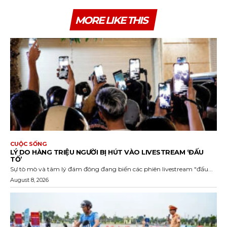
MORE LIKE THIS
CUỘC SỐNG
LÝ DO HÀNG TRIỆU NGƯỜI BỊ HÚT VÀO LIVESTREAM ‘ĐẤU
TỐ’
Sự tò mò và tâm lý đám đông đang biến các phiên livestream "đấu...
August 8, 2026