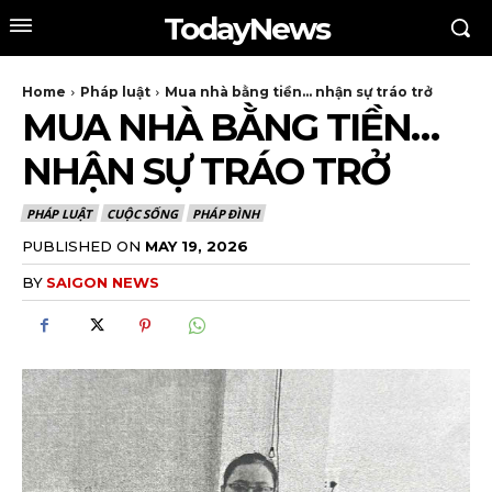
TodayNews
Home
Pháp luật
Mua nhà bằng tiền… nhận sự tráo trở
MUA NHÀ BẰNG TIỀN…
NHẬN SỰ TRÁO TRỞ
PHÁP LUẬT
CUỘC SỐNG
PHÁP ĐÌNH
PUBLISHED ON
MAY 19, 2026
BY
SAIGON NEWS