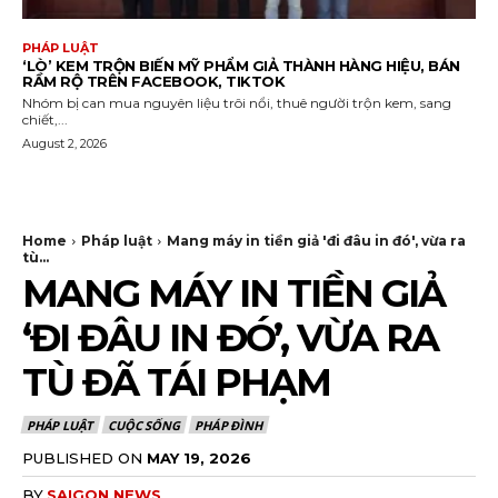
PHÁP LUẬT
‘LÒ’ KEM TRỘN BIẾN MỸ PHẨM GIẢ THÀNH HÀNG HIỆU, BÁN
RẦM RỘ TRÊN FACEBOOK, TIKTOK
Nhóm bị can mua nguyên liệu trôi nổi, thuê người trộn kem, sang
chiết,...
August 2, 2026