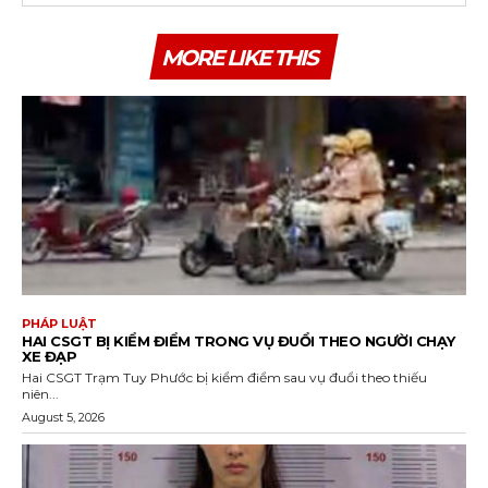
MORE LIKE THIS
PHÁP LUẬT
HAI CSGT BỊ KIỂM ĐIỂM TRONG VỤ ĐUỔI THEO NGƯỜI CHẠY
XE ĐẠP
Hai CSGT Trạm Tuy Phước bị kiểm điểm sau vụ đuổi theo thiếu
niên...
August 5, 2026