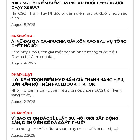
HAI CSGT BỊ KIỂM ĐIỂM TRONG VỤ ĐUỔI THEO NGƯỜI
CHẠY XE ĐẠP
Hai CSGT Trạm Tuy Phước bị kiểm điểm sau vụ đuổi theo thiếu
niên...
August 5, 2026
PHÁP ĐÌNH
ÁI NỮ ĐẠI GIA CAMPUCHIA GÂY XÔN XAO SAU VỤ TÔNG
CHẾT NGƯỜI
Sam Mey Chou, con gái một doanh nhân mang tước hiệu
Oknha tại Campuchia,...
August 4, 2026
PHÁP LUẬT
‘LÒ’ KEM TRỘN BIẾN MỸ PHẨM GIẢ THÀNH HÀNG HIỆU,
BÁN RẦM RỘ TRÊN FACEBOOK, TIKTOK
Nhóm bị can mua nguyên liệu trôi nổi, thuê người trộn kem,
sang chiết,...
August 2, 2026
PHÁP ĐÌNH
VÌ SAO CHỌN BÁC SĨ, LUẬT SƯ, MÔI GIỚI BẤT ĐỘNG
SẢN, DIỄN VIÊN ĐỂ RÀ SOÁT THUẾ?
Sau thông tin “Bắt đầu rà soát, truy thu thuế với bác sĩ, luật...
August 2, 2026