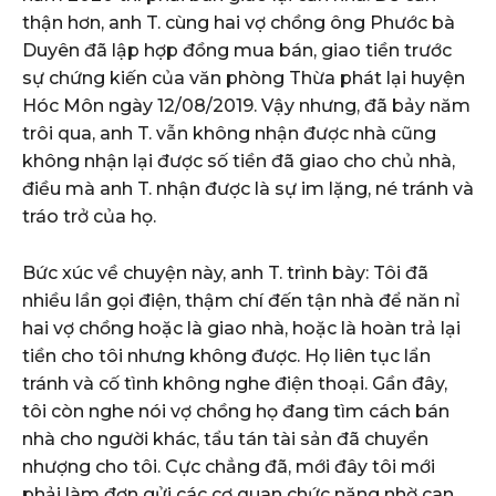
thận hơn, anh T. cùng hai vợ chồng ông Phước bà
Duyên đã lập hợp đồng mua bán, giao tiền trước
sự chứng kiến của văn phòng Thừa phát lại huyện
Hóc Môn ngày 12/08/2019. Vậy nhưng, đã bảy năm
trôi qua, anh T. vẫn không nhận được nhà cũng
không nhận lại được số tiền đã giao cho chủ nhà,
điều mà anh T. nhận được là sự im lặng, né tránh và
tráo trở của họ.
Bức xúc về chuyện này, anh T. trình bày: Tôi đã
nhiều lần gọi điện, thậm chí đến tận nhà để năn nỉ
hai vợ chồng hoặc là giao nhà, hoặc là hoàn trả lại
tiền cho tôi nhưng không được. Họ liên tục lẩn
tránh và cố tình không nghe điện thoại. Gần đây,
tôi còn nghe nói vợ chồng họ đang tìm cách bán
nhà cho người khác, tẩu tán tài sản đã chuyển
nhượng cho tôi. Cực chẳng đã, mới đây tôi mới
phải làm đơn gửi các cơ quan chức năng nhờ can