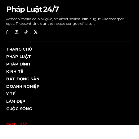
Pháp Luật 24/7
Aenean mollis odio augue, sit amet sollicitudin augue ullamcorper
eget. Praesent tincidunt et neque congue efficitur.
TRANG CHỦ
PHÁP LUẬT
PHÁP ĐÌNH
KINH TẾ
BẤT ĐỘNG SẢN
DOANH NGHIỆP
Y TẾ
LÀM ĐẸP
CUỘC SỐNG
PHÁP LUẬT
Hai CSGT bị kiểm điểm trong vụ đuổi theo người chạy xe
đạp