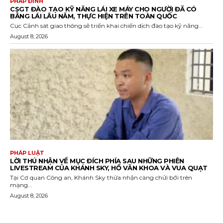
PHÁP ĐÌNH
CSGT ĐÀO TẠO KỸ NĂNG LÁI XE MÁY CHO NGƯỜI ĐÃ CÓ
BẰNG LÁI LÂU NĂM, THỰC HIỆN TRÊN TOÀN QUỐC
Cục Cảnh sát giao thông sẽ triển khai chiến dịch đào tạo kỹ năng...
August 8, 2026
PHÁP LUẬT
LỜI THÚ NHẬN VỀ MỤC ĐÍCH PHÍA SAU NHỮNG PHIÊN
LIVESTREAM CỦA KHÁNH SKY, HỒ VĂN KHOA VÀ VUA QUẠT
Tại Cơ quan Công an, Khánh Sky thừa nhận càng chửi bới trên
mạng...
August 8, 2026