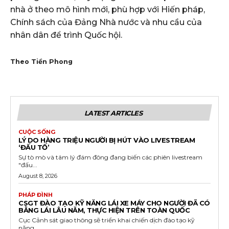
nhà ở theo mô hình mới, phù hợp với Hiến pháp,
Chính sách của Đảng Nhà nước và nhu cầu của
nhân dân để trình Quốc hội.
Theo Tiền Phong
LATEST ARTICLES
CUỘC SỐNG
LÝ DO HÀNG TRIỆU NGƯỜI BỊ HÚT VÀO LIVESTREAM
‘ĐẤU TỐ’
Sự tò mò và tâm lý đám đông đang biến các phiên livestream
"đấu...
August 8, 2026
PHÁP ĐÌNH
CSGT ĐÀO TẠO KỸ NĂNG LÁI XE MÁY CHO NGƯỜI ĐÃ CÓ
BẰNG LÁI LÂU NĂM, THỰC HIỆN TRÊN TOÀN QUỐC
Cục Cảnh sát giao thông sẽ triển khai chiến dịch đào tạo kỹ
năng...