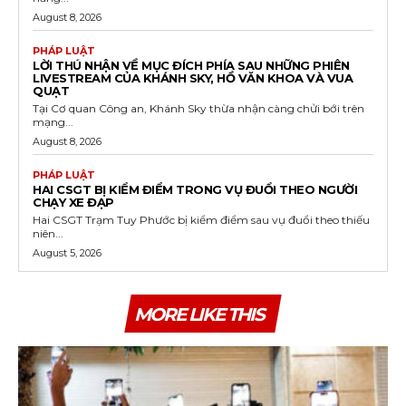
August 8, 2026
PHÁP LUẬT
LỜI THÚ NHẬN VỀ MỤC ĐÍCH PHÍA SAU NHỮNG PHIÊN
LIVESTREAM CỦA KHÁNH SKY, HỒ VĂN KHOA VÀ VUA
QUẠT
Tại Cơ quan Công an, Khánh Sky thừa nhận càng chửi bới trên
mạng...
August 8, 2026
PHÁP LUẬT
HAI CSGT BỊ KIỂM ĐIỂM TRONG VỤ ĐUỔI THEO NGƯỜI
CHẠY XE ĐẠP
Hai CSGT Trạm Tuy Phước bị kiểm điểm sau vụ đuổi theo thiếu
niên...
August 5, 2026
MORE LIKE THIS