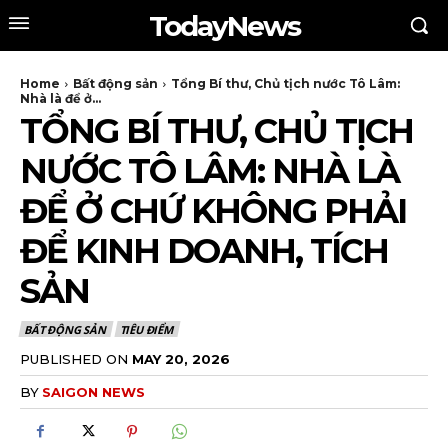
TodayNews
Home
Bất động sản
Tổng Bí thư, Chủ tịch nước Tô Lâm:
Nhà là để ở...
TỔNG BÍ THƯ, CHỦ TỊCH
NƯỚC TÔ LÂM: NHÀ LÀ
ĐỂ Ở CHỨ KHÔNG PHẢI
ĐỂ KINH DOANH, TÍCH
SẢN
BẤT ĐỘNG SẢN
TIÊU ĐIỂM
PUBLISHED ON
MAY 20, 2026
BY
SAIGON NEWS