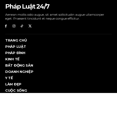
Pháp Luật 24/7
Aenean mollis odio augue, sit amet sollicitudin augue ullamcorper
eget. Praesent tincidunt et neque congue efficitur.
TRANG CHỦ
PHÁP LUẬT
PHÁP ĐÌNH
KINH TẾ
BẤT ĐỘNG SẢN
DOANH NGHIỆP
Y TẾ
LÀM ĐẸP
CUỘC SỐNG
CUỘC SỐNG
Lý do hàng triệu người bị hút vào livestream ‘đấu tố’
Sự tò mò và tâm lý đám đông đang biến các phiên livestream "đấu...