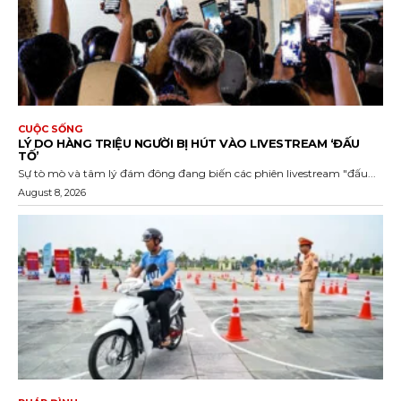
CUỘC SỐNG
LÝ DO HÀNG TRIỆU NGƯỜI BỊ HÚT VÀO LIVESTREAM ‘ĐẤU
TỐ’
Sự tò mò và tâm lý đám đông đang biến các phiên livestream "đấu...
August 8, 2026