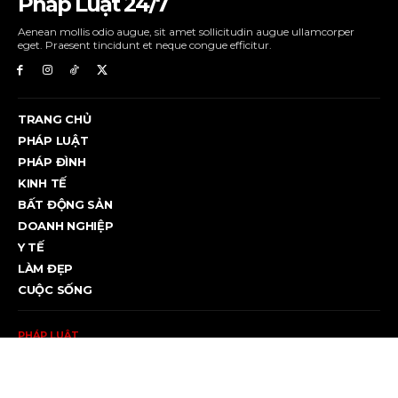
Pháp Luật 24/7
Aenean mollis odio augue, sit amet sollicitudin augue ullamcorper
eget. Praesent tincidunt et neque congue efficitur.
TRANG CHỦ
PHÁP LUẬT
PHÁP ĐÌNH
KINH TẾ
BẤT ĐỘNG SẢN
DOANH NGHIỆP
Y TẾ
LÀM ĐẸP
CUỘC SỐNG
PHÁP LUẬT
Hai CSGT bị kiểm điểm trong vụ đuổi theo người chạy xe
đạp
Hai CSGT Trạm Tuy Phước bị kiểm điểm sau vụ đuổi theo thiếu
niên...