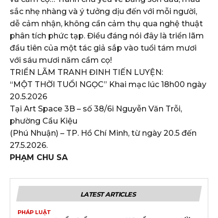
sắc nhẹ nhàng và ý tưởng dịu đến với mỗi người,
dễ cảm nhận, không cần cảm thụ qua nghệ thuật
phân tích phức tạp. Điều đáng nói đây là triển lãm
đầu tiên của một tác giả sắp vào tuổi tám mươi
với sáu mươi năm cầm cọ!
TRIỂN LÃM TRANH ĐINH TIẾN LUYỆN:
“MỘT THỜI TUỔI NGỌC” Khai mạc lúc 18h00 ngày
20.5.2026
Tại Art Space 3B – số 38/6i Nguyễn Văn Trỗi,
phường Cầu Kiệu
(Phú Nhuận) – TP. Hồ Chí Minh, từ ngày 20.5 đến
27.5.2026.
PHẠM CHU SA
LATEST ARTICLES
PHÁP LUẬT