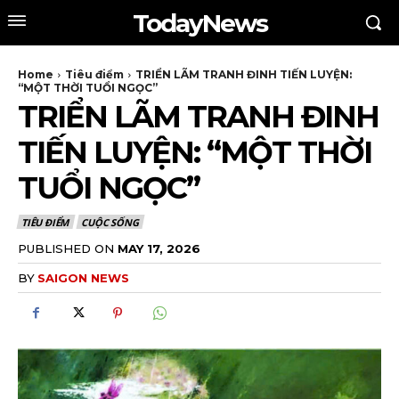
TodayNews
Home
Tiêu điểm
TRIỂN LÃM TRANH ĐINH TIẾN LUYỆN:
“MỘT THỜI TUỔI NGỌC”
TRIỂN LÃM TRANH ĐINH
TIẾN LUYỆN: “MỘT THỜI
TUỔI NGỌC”
TIÊU ĐIỂM
CUỘC SỐNG
PUBLISHED ON
MAY 17, 2026
BY
SAIGON NEWS