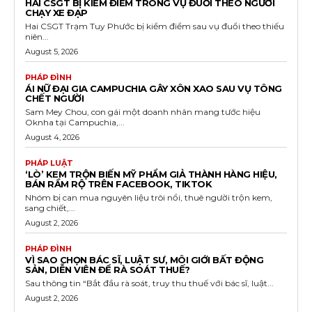
HAI CSGT BỊ KIỂM ĐIỂM TRONG VỤ ĐUỔI THEO NGƯỜI
CHẠY XE ĐẠP
Hai CSGT Trạm Tuy Phước bị kiểm điểm sau vụ đuổi theo thiếu
niên...
August 5, 2026
PHÁP ĐÌNH
ÁI NỮ ĐẠI GIA CAMPUCHIA GÂY XÔN XAO SAU VỤ TÔNG
CHẾT NGƯỜI
Sam Mey Chou, con gái một doanh nhân mang tước hiệu
Oknha tại Campuchia,...
August 4, 2026
PHÁP LUẬT
‘LÒ’ KEM TRỘN BIẾN MỸ PHẨM GIẢ THÀNH HÀNG HIỆU,
BÁN RẦM RỘ TRÊN FACEBOOK, TIKTOK
Nhóm bị can mua nguyên liệu trôi nổi, thuê người trộn kem,
sang chiết,...
August 2, 2026
PHÁP ĐÌNH
VÌ SAO CHỌN BÁC SĨ, LUẬT SƯ, MÔI GIỚI BẤT ĐỘNG
SẢN, DIỄN VIÊN ĐỂ RÀ SOÁT THUẾ?
Sau thông tin “Bắt đầu rà soát, truy thu thuế với bác sĩ, luật...
August 2, 2026