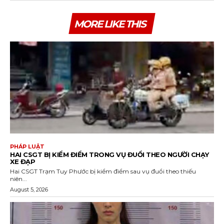
MORE LIKE THIS
PHÁP LUẬT
HAI CSGT BỊ KIỂM ĐIỂM TRONG VỤ ĐUỔI THEO NGƯỜI CHẠY
XE ĐẠP
Hai CSGT Trạm Tuy Phước bị kiểm điểm sau vụ đuổi theo thiếu
niên...
August 5, 2026