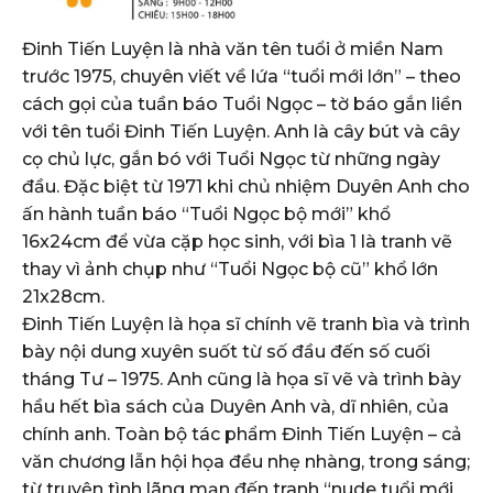
Đinh Tiến Luyện là nhà văn tên tuổi ở miền Nam
trước 1975, chuyên viết về lứa “tuổi mới lớn” – theo
cách gọi của tuần báo Tuổi Ngọc – tờ báo gắn liền
với tên tuổi Đinh Tiến Luyện. Anh là cây bút và cây
cọ chủ lực, gắn bó với Tuổi Ngọc từ những ngày
đầu. Đặc biệt từ 1971 khi chủ nhiệm Duyên Anh cho
ấn hành tuần báo “Tuổi Ngọc bộ mới” khổ
16x24cm để vừa cặp học sinh, với bìa 1 là tranh vẽ
thay vì ảnh chụp như “Tuổi Ngọc bộ cũ” khổ lớn
21x28cm.
Đinh Tiến Luyện là họa sĩ chính vẽ tranh bìa và trình
bày nội dung xuyên suốt từ số đầu đến số cuối
tháng Tư – 1975. Anh cũng là họa sĩ vẽ và trình bày
hầu hết bìa sách của Duyên Anh và, dĩ nhiên, của
chính anh. Toàn bộ tác phẩm Đinh Tiến Luyện – cả
văn chương lẫn hội họa đều nhẹ nhàng, trong sáng;
từ truyện tình lãng mạn đến tranh “nude tuổi mới