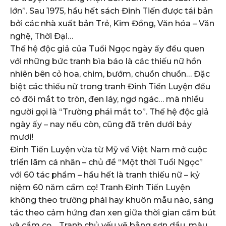
lớn”. Sau 1975, hầu hết sách Đinh Tiến được tái bản
bởi các nhà xuất bản Trẻ, Kim Đồng, Văn hóa – Văn
nghệ, Thời Đại…
Thế hệ độc giả của Tuổi Ngọc ngày ấy đều quen
với những bức tranh bìa báo là các thiếu nữ hồn
nhiên bên cỏ hoa, chim, bướm, chuồn chuồn… Đặc
biệt các thiếu nữ trong tranh Đinh Tiến Luyện đều
có đôi mắt to tròn, đen láy, ngơ ngác… mà nhiều
người gọi là “Trường phái mắt to”. Thế hệ độc giả
ngày ấy – nay nếu còn, cũng đã trên dưới bảy
mươi!
Đinh Tiến Luyện vừa từ Mỹ về Việt Nam mở cuộc
triển lãm cá nhân – chủ đề “Một thời Tuổi Ngọc”
với 60 tác phẩm – hầu hết là tranh thiếu nữ – kỷ
niệm 60 năm cầm cọ! Tranh Đinh Tiến Luyện
không theo trường phái hay khuôn mẫu nào, sáng
tác theo cảm hứng đan xen giữa thời gian cầm bút
và cầm cọ… Tranh chủ yếu vẽ bằng sơn dầu, màu