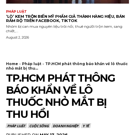
PHÁP LUẬT
‘LÒ’ KEM TRỘN BIẾN MỸ PHẨM GIẢ THÀNH HÀNG HIỆU, BÁN
RẦM RỘ TRÊN FACEBOOK, TIKTOK
Nhóm bị can mua nguyên liệu trôi nổi, thuê người trộn kem, sang
chiết,...
August 2, 2026