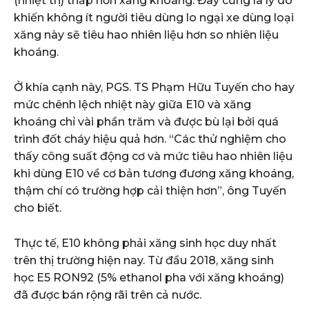
(nhiệt trị) thấp hơn xăng khoáng. Đây cũng là lý do
khiến không ít người tiêu dùng lo ngại xe dùng loại
xăng này sẽ tiêu hao nhiên liệu hơn so nhiên liệu
khoáng.
Ở khía cạnh này, PGS. TS Phạm Hữu Tuyến cho hay
mức chênh lệch nhiệt này giữa E10 và xăng
khoáng chỉ vài phần trăm và được bù lại bởi quá
trình đốt cháy hiệu quả hơn. “Các thử nghiệm cho
thấy công suất động cơ và mức tiêu hao nhiên liệu
khi dùng E10 về cơ bản tương đương xăng khoáng,
thậm chí có trường hợp cải thiện hơn”, ông Tuyến
cho biết.
Thực tế, E10 không phải xăng sinh học duy nhất
trên thị trường hiện nay. Từ đầu 2018, xăng sinh
học E5 RON92 (5% ethanol pha với xăng khoáng)
đã được bán rộng rãi trên cả nước.