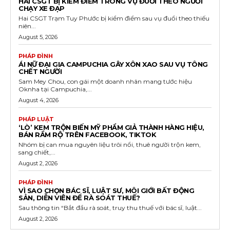
HAI CSGT BỊ KIỂM ĐIỂM TRONG VỤ ĐUỔI THEO NGƯỜI
CHẠY XE ĐẠP
Hai CSGT Trạm Tuy Phước bị kiểm điểm sau vụ đuổi theo thiếu
niên...
August 5, 2026
PHÁP ĐÌNH
ÁI NỮ ĐẠI GIA CAMPUCHIA GÂY XÔN XAO SAU VỤ TÔNG
CHẾT NGƯỜI
Sam Mey Chou, con gái một doanh nhân mang tước hiệu
Oknha tại Campuchia,...
August 4, 2026
PHÁP LUẬT
‘LÒ’ KEM TRỘN BIẾN MỸ PHẨM GIẢ THÀNH HÀNG HIỆU,
BÁN RẦM RỘ TRÊN FACEBOOK, TIKTOK
Nhóm bị can mua nguyên liệu trôi nổi, thuê người trộn kem,
sang chiết,...
August 2, 2026
PHÁP ĐÌNH
VÌ SAO CHỌN BÁC SĨ, LUẬT SƯ, MÔI GIỚI BẤT ĐỘNG
SẢN, DIỄN VIÊN ĐỂ RÀ SOÁT THUẾ?
Sau thông tin “Bắt đầu rà soát, truy thu thuế với bác sĩ, luật...
August 2, 2026