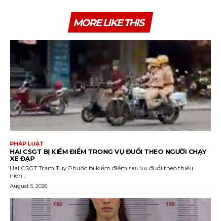
MORE LIKE THIS
PHÁP LUẬT
HAI CSGT BỊ KIỂM ĐIỂM TRONG VỤ ĐUỔI THEO NGƯỜI CHẠY
XE ĐẠP
Hai CSGT Trạm Tuy Phước bị kiểm điểm sau vụ đuổi theo thiếu
niên...
August 5, 2026