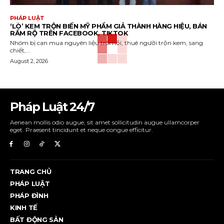
PHÁP LUẬT
‘LÒ’ KEM TRỘN BIẾN MỸ PHẨM GIẢ THÀNH HÀNG HIỆU, BÁN
RẦM RỘ TRÊN FACEBOOK, TIKTOK
Nhóm bị can mua nguyên liệu trôi nổi, thuê người trộn kem, sang
chiết,...
August 2, 2026
Pháp Luật 24/7
Aenean mollis odio augue, sit amet sollicitudin augue ullamcorper
eget. Praesent tincidunt et neque congue efficitur.
TRANG CHỦ
PHÁP LUẬT
PHÁP ĐÌNH
KINH TẾ
BẤT ĐỘNG SẢN