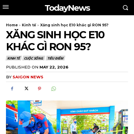
TodayNews
Home
Kinh tế
Xăng sinh học E10 khác gì RON 95?
XĂNG SINH HỌC E10
KHÁC GÌ RON 95?
KINH TẾ
CUỘC SỐNG
TIÊU ĐIỂM
PUBLISHED ON
MAY 22, 2026
BY
SAIGON NEWS