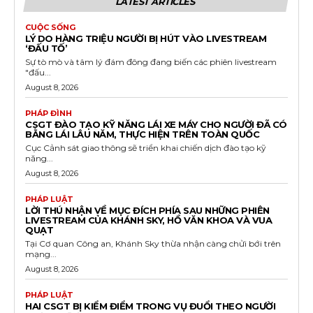
LATEST ARTICLES
CUỘC SỐNG
LÝ DO HÀNG TRIỆU NGƯỜI BỊ HÚT VÀO LIVESTREAM
‘ĐẤU TỐ’
Sự tò mò và tâm lý đám đông đang biến các phiên livestream
"đấu...
August 8, 2026
PHÁP ĐÌNH
CSGT ĐÀO TẠO KỸ NĂNG LÁI XE MÁY CHO NGƯỜI ĐÃ CÓ
BẰNG LÁI LÂU NĂM, THỰC HIỆN TRÊN TOÀN QUỐC
Cục Cảnh sát giao thông sẽ triển khai chiến dịch đào tạo kỹ
năng...
August 8, 2026
PHÁP LUẬT
LỜI THÚ NHẬN VỀ MỤC ĐÍCH PHÍA SAU NHỮNG PHIÊN
LIVESTREAM CỦA KHÁNH SKY, HỒ VĂN KHOA VÀ VUA
QUẠT
Tại Cơ quan Công an, Khánh Sky thừa nhận càng chửi bới trên
mạng...
August 8, 2026
PHÁP LUẬT
HAI CSGT BỊ KIỂM ĐIỂM TRONG VỤ ĐUỔI THEO NGƯỜI