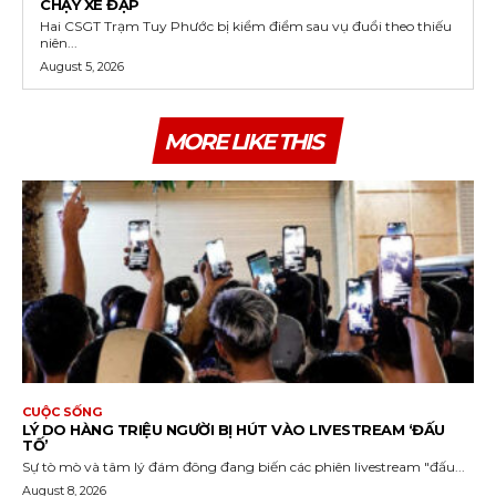
CHẠY XE ĐẠP
Hai CSGT Trạm Tuy Phước bị kiểm điểm sau vụ đuổi theo thiếu
niên...
August 5, 2026
MORE LIKE THIS
CUỘC SỐNG
LÝ DO HÀNG TRIỆU NGƯỜI BỊ HÚT VÀO LIVESTREAM ‘ĐẤU
TỐ’
Sự tò mò và tâm lý đám đông đang biến các phiên livestream "đấu...
August 8, 2026