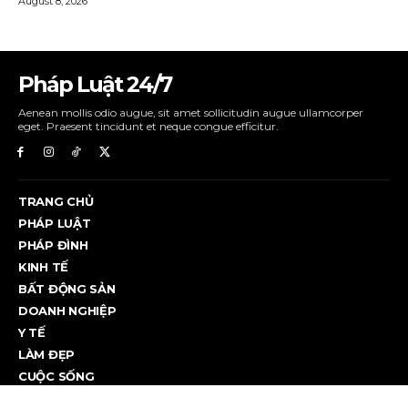
Pháp Luật 24/7
Aenean mollis odio augue, sit amet sollicitudin augue ullamcorper
eget. Praesent tincidunt et neque congue efficitur.
TRANG CHỦ
PHÁP LUẬT
PHÁP ĐÌNH
KINH TẾ
BẤT ĐỘNG SẢN
DOANH NGHIỆP
Y TẾ
LÀM ĐẸP
CUỘC SỐNG