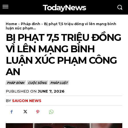
TodayNews
Home
Pháp đình
Bị phạt 7,5 triệu đồng vì lên mạng bình
luận xúc phạm...
BỊ PHẠT 7,5 TRIỆU ĐỒNG
VÌ LÊN MẠNG BÌNH
LUẬN XÚC PHẠM CÔNG
AN
PHÁP ĐÌNH
CUỘC SỐNG
PHÁP LUẬT
PUBLISHED ON
JUNE 7, 2026
BY
SAIGON NEWS