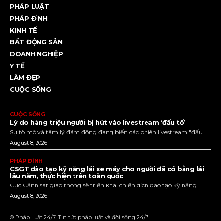
PHÁP LUẬT
PHÁP ĐÌNH
KINH TẾ
BẤT ĐỘNG SẢN
DOANH NGHIỆP
Y TẾ
LÀM ĐẸP
CUỘC SỐNG
CUỘC SỐNG
Lý do hàng triệu người bị hút vào livestream ‘đấu tố’
Sự tò mò và tâm lý đám đông đang biến các phiên livestream "đấu...
August 8, 2026
PHÁP ĐÌNH
CSGT đào tạo kỹ năng lái xe máy cho người đã có bằng lái
lâu năm, thực hiện trên toàn quốc
Cục Cảnh sát giao thông sẽ triển khai chiến dịch đào tạo kỹ năng...
August 8, 2026
© Pháp Luật 24/7. Tin tức pháp luật và đời sống 24/7.