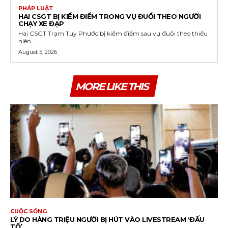
PHÁP LUẬT
HAI CSGT BỊ KIỂM ĐIỂM TRONG VỤ ĐUỔI THEO NGƯỜI
CHẠY XE ĐẠP
Hai CSGT Trạm Tuy Phước bị kiểm điểm sau vụ đuổi theo thiếu
niên...
August 5, 2026
MORE LIKE THIS
CUỘC SỐNG
LÝ DO HÀNG TRIỆU NGƯỜI BỊ HÚT VÀO LIVESTREAM ‘ĐẤU
TỐ’