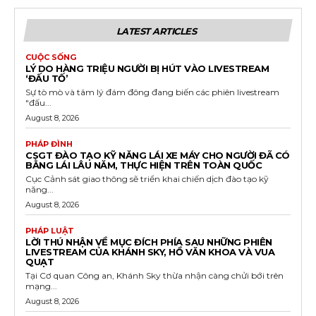
LATEST ARTICLES
CUỘC SỐNG
LÝ DO HÀNG TRIỆU NGƯỜI BỊ HÚT VÀO LIVESTREAM
‘ĐẤU TỐ’
Sự tò mò và tâm lý đám đông đang biến các phiên livestream
"đấu...
August 8, 2026
PHÁP ĐÌNH
CSGT ĐÀO TẠO KỸ NĂNG LÁI XE MÁY CHO NGƯỜI ĐÃ CÓ
BẰNG LÁI LÂU NĂM, THỰC HIỆN TRÊN TOÀN QUỐC
Cục Cảnh sát giao thông sẽ triển khai chiến dịch đào tạo kỹ
năng...
August 8, 2026
PHÁP LUẬT
LỜI THÚ NHẬN VỀ MỤC ĐÍCH PHÍA SAU NHỮNG PHIÊN
LIVESTREAM CỦA KHÁNH SKY, HỒ VĂN KHOA VÀ VUA
QUẠT
Tại Cơ quan Công an, Khánh Sky thừa nhận càng chửi bới trên
mạng...
August 8, 2026