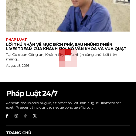
PHÁP LUẬT
LỜI THÚ NHẬN VỀ MỤC ĐÍCH PHÍA SAU NHỮNG PHIÊN
LIVESTREAM CỦA KHÁNH SKY, HỒ VĂN KHOA VÀ VUA QUẠT
Tại Cơ quan Công an, Khánh Sky thừa nhận càng chửi bới trên
mạng...
August 8, 2026
Pháp Luật 24/7
Aenean mollis odio augue, sit amet sollicitudin augue ullamcorper
eget. Praesent tincidunt et neque congue efficitur.
TRANG CHỦ