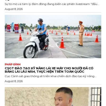
Sự tò mò và tâm lý đám đông đang biến các phiên livestream "đấu...
August 8, 2026
PHÁP ĐÌNH
CSGT ĐÀO TẠO KỸ NĂNG LÁI XE MÁY CHO NGƯỜI ĐÃ CÓ
BẰNG LÁI LÂU NĂM, THỰC HIỆN TRÊN TOÀN QUỐC
Cục Cảnh sát giao thông sẽ triển khai chiến dịch đào tạo kỹ năng...
August 8, 2026