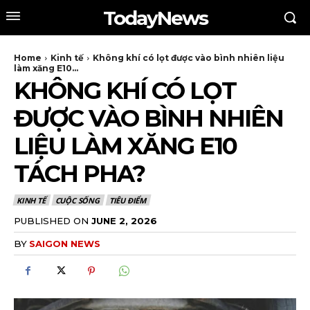
TodayNews
Home
Kinh tế
Không khí có lọt được vào bình nhiên liệu
làm xăng E10...
KHÔNG KHÍ CÓ LỌT
ĐƯỢC VÀO BÌNH NHIÊN
LIỆU LÀM XĂNG E10
TÁCH PHA?
KINH TẾ
CUỘC SỐNG
TIÊU ĐIỂM
PUBLISHED ON
JUNE 2, 2026
BY
SAIGON NEWS