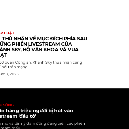
P LUẬT
I THÚ NHẬN VỀ MỤC ĐÍCH PHÍA SAU
ỮNG PHIÊN LIVESTREAM CỦA
ÁNH SKY, HỒ VĂN KHOA VÀ VUA
ẠT
 Cơ quan Công an, Khánh Sky thừa nhận càng
 bới trên mạng...
st 8, 2026
C SỐNG
do hàng triệu người bị hút vào
estream ‘đấu tố’
ò mò và tâm lý đám đông đang biến các phiên
tream "đấu...