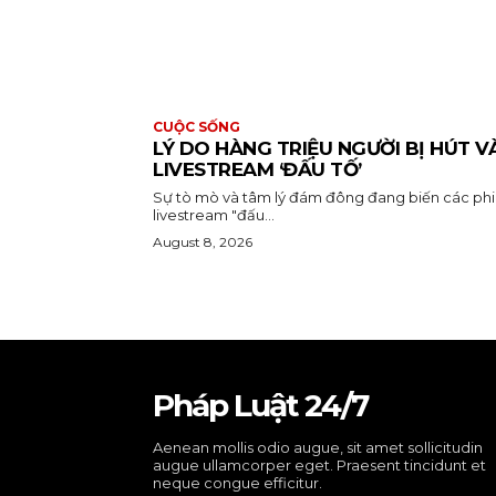
CUỘC SỐNG
LÝ DO HÀNG TRIỆU NGƯỜI BỊ HÚT V
LIVESTREAM ‘ĐẤU TỐ’
Sự tò mò và tâm lý đám đông đang biến các ph
livestream "đấu...
August 8, 2026
Pháp Luật 24/7
Aenean mollis odio augue, sit amet sollicitudin
augue ullamcorper eget. Praesent tincidunt et
neque congue efficitur.