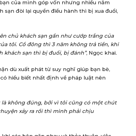
m bạn của mình góp vốn nhưng nhiều năm
 sạn đòi lại quyền điều hành thì bị xua đuổi,
Bên chủ khách sạn gần như cướp trắng của
a tôi. Cổ đông thì 3 năm không trả tiền, khi
h khách sạn thì bị đuổi, bị đánh”
, Ngọc khai.
ận dù xuất phát từ suy nghĩ giúp bạn bè,
 có hiểu biết nhất định về pháp luật nên
 là không đúng, bởi vì tôi cũng có một chút
huyện xảy ra rồi thì mình phải chịu
u khi các bên gặp nhau và thỏa thuận, việc