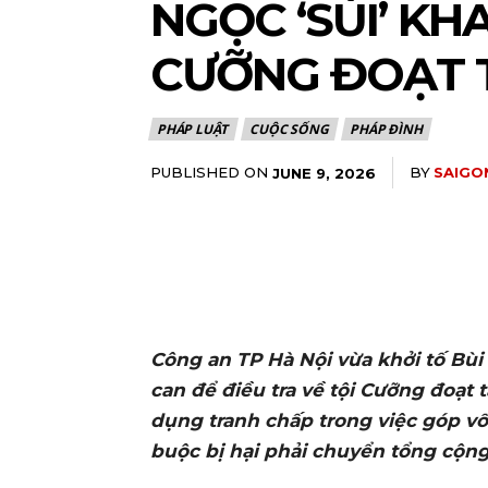
NGỌC ‘SÙI’ KH
CƯỠNG ĐOẠT 
PHÁP LUẬT
CUỘC SỐNG
PHÁP ĐÌNH
PUBLISHED ON
BY
SAIGO
JUNE 9, 2026
Công an TP Hà Nội vừa khởi tố Bùi
can để điều tra về tội Cưỡng đoạt 
dụng tranh chấp trong việc góp vố
buộc bị hại phải chuyển tổng cộng