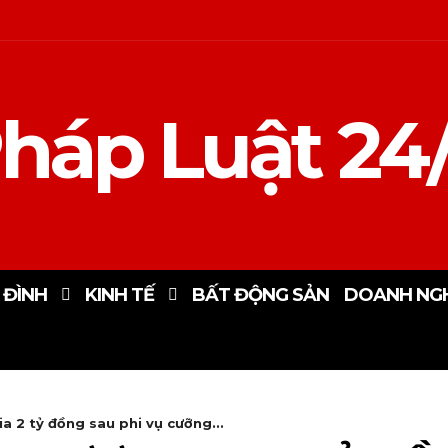
háp Luật 24
 ĐÌNH
KINH TẾ
BẤT ĐỘNG SẢN
DOANH NGH
ia 2 tỷ đồng sau phi vụ cưỡng...