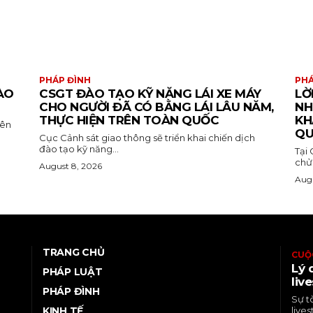
PHÁP ĐÌNH
PHÁ
ÀO
CSGT ĐÀO TẠO KỸ NĂNG LÁI XE MÁY
LỜ
CHO NGƯỜI ĐÃ CÓ BẰNG LÁI LÂU NĂM,
NH
THỰC HIỆN TRÊN TOÀN QUỐC
KH
iên
QU
Cục Cảnh sát giao thông sẽ triển khai chiến dịch
đào tạo kỹ năng...
Tại
chửi
August 8, 2026
Augu
TRANG CHỦ
CUỘ
Lý 
PHÁP LUẬT
liv
PHÁP ĐÌNH
Sự t
KINH TẾ
lives