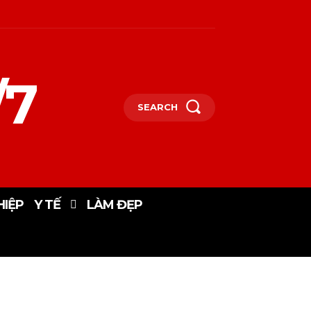
/7
SEARCH
IỆP
Y TẾ
LÀM ĐẸP