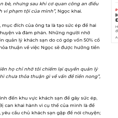
 bạn bè, nhưng sau khi cơ quan công an điều
P
ành vi phạm tội của mình”,
Ngọc khai.
H
, mục đích của ông ta là tạo sức ép để hai
H
đ
 chuyện và đàm phán. Những người nhờ
A
ền quản lý khách sạn do có góp vốn 50% cổ
thỏa thuận về việc Ngọc sẽ được hưởng tiền
iên họ chỉ nhờ tôi chiếm lại quyền quản lý
hì chưa thỏa thuận gì về vấn đề tiền nong”,
inh đến khu vực khách sạn để gây sức ép,
Bị can khai hành vi cụ thể của mình là để
 yêu cầu chủ khách sạn gặp để nói chuyện;