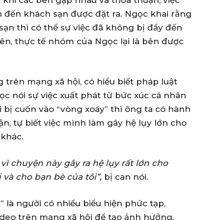
 đến khách sạn được đặt ra. Ngọc khai rằng
ạn thì có thể sự việc đã không bị đẩy đến
iên, thực tế nhóm của Ngọc lại là bên được
g trên mạng xã hội, có hiểu biết pháp luật
 nói sự việc xuất phát từ bức xúc cá nhân
 bị cuốn vào “vòng xoáy” thì ông ta có hành
ận, tự biết việc mình làm gây hệ lụy lớn cho
 khác.
i vì chuyện này gây ra hệ lụy rất lớn cho
i và cho bạn bè của tôi”,
bị can nói.
 là người có nhiều biểu hiện phức tạp,
ideo trên mạng xã hội để tạo ảnh hưởng,