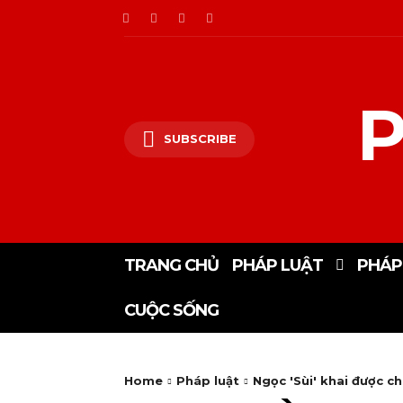
P
SUBSCRIBE
TRANG CHỦ
PHÁP LUẬT
PHÁP
CUỘC SỐNG
Home
Pháp luật
Ngọc 'Sùi' khai được ch