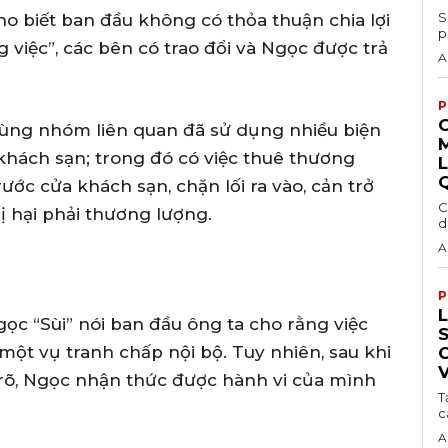
S
o biết ban đầu không có thỏa thuận chia lợi
p
 việc”, các bên có trao đổi và Ngọc được trả
A
P
 cùng nhóm liên quan đã sử dụng nhiều biện
khách sạn; trong đó có việc thuê thương
ước cửa khách sạn, chặn lối ra vào, cản trở
C
ị hại phải thương lượng.
d
A
P
L
ọc “Sùi” nói ban đầu ông ta cho rằng việc
một vụ tranh chấp nội bộ. Tuy nhiên, sau khi
h rõ, Ngọc nhận thức được hành vi của mình
T
c
A