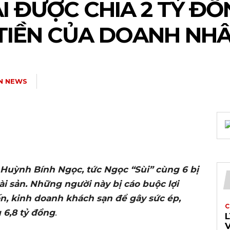
AI ĐƯỢC CHIA 2 TỶ ĐỒ
TIỀN CỦA DOANH NH
N NEWS
 Huỳnh Bính Ngọc, tức Ngọc “Sùi” cùng 6 bị
tài sản. Những người này bị cáo buộc lợi
n, kinh doanh khách sạn để gây sức ép,
C
 6,8 tỷ đồng
.
L