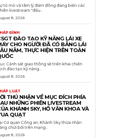
ự tò mò và tâm lý đám đông đang biến các
hiên livestream "đấu...
ugust 8, 2026
HÁP ĐÌNH
CSGT ĐÀO TẠO KỸ NĂNG LÁI XE
MÁY CHO NGƯỜI ĐÃ CÓ BẰNG LÁI
LÂU NĂM, THỰC HIỆN TRÊN TOÀN
QUỐC
ục Cảnh sát giao thông sẽ triển khai chiến
ịch đào tạo kỹ năng...
ugust 8, 2026
HÁP LUẬT
ỜI THÚ NHẬN VỀ MỤC ĐÍCH PHÍA
SAU NHỮNG PHIÊN LIVESTREAM
CỦA KHÁNH SKY, HỒ VĂN KHOA VÀ
VUA QUẠT
ại Cơ quan Công an, Khánh Sky thừa nhận
àng chửi bới trên mạng...
ugust 8, 2026