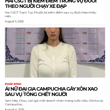
HAI CSGT BỊ KIỂM ĐIỂM TRONG VỤ ĐUỔI
THEO NGƯỜI CHẠY XE ĐẠP
Hai CSGT Trạm Tuy Phước bị kiểm điểm sau vụ đuổi theo thiếu
niên...
August 5, 2026
PHÁP ĐÌNH
ÁI NỮ ĐẠI GIA CAMPUCHIA GÂY XÔN XAO
SAU VỤ TÔNG CHẾT NGƯỜI
Sam Mey Chou, con gái một doanh nhân mang tước hiệu Oknha tại
Campuchia,...
August 4, 2026