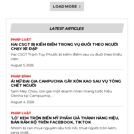
LOAD MORE
LATEST ARTICLES
PHÁP LUẬT
HAI CSGT BỊ KIỂM ĐIỂM TRONG VỤ ĐUỔI THEO NGƯỜI
CHẠY XE ĐẠP
Hai CSGT Trạm Tuy Phước bị kiểm điểm sau vụ đuổi theo thiếu
niên...
August 5, 2026
PHÁP ĐÌNH
ÁI NỮ ĐẠI GIA CAMPUCHIA GÂY XÔN XAO SAU VỤ TÔNG
CHẾT NGƯỜI
Sam Mey Chou, con gái một doanh nhân mang tước hiệu
Oknha tại Campuchia,...
August 4, 2026
PHÁP LUẬT
‘LÒ’ KEM TRỘN BIẾN MỸ PHẨM GIẢ THÀNH HÀNG HIỆU,
BÁN RẦM RỘ TRÊN FACEBOOK, TIKTOK
Nhóm bị can mua nguyên liệu trôi nổi, thuê người trộn kem,
sang chiết,...