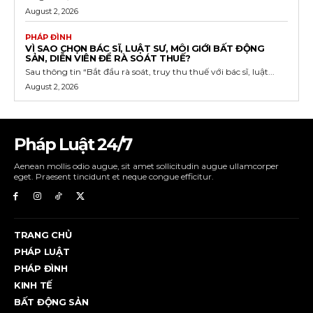
August 2, 2026
PHÁP ĐÌNH
VÌ SAO CHỌN BÁC SĨ, LUẬT SƯ, MÔI GIỚI BẤT ĐỘNG
SẢN, DIỄN VIÊN ĐỂ RÀ SOÁT THUẾ?
Sau thông tin “Bắt đầu rà soát, truy thu thuế với bác sĩ, luật...
August 2, 2026
Pháp Luật 24/7
Aenean mollis odio augue, sit amet sollicitudin augue ullamcorper
eget. Praesent tincidunt et neque congue efficitur.
TRANG CHỦ
PHÁP LUẬT
PHÁP ĐÌNH
KINH TẾ
BẤT ĐỘNG SẢN