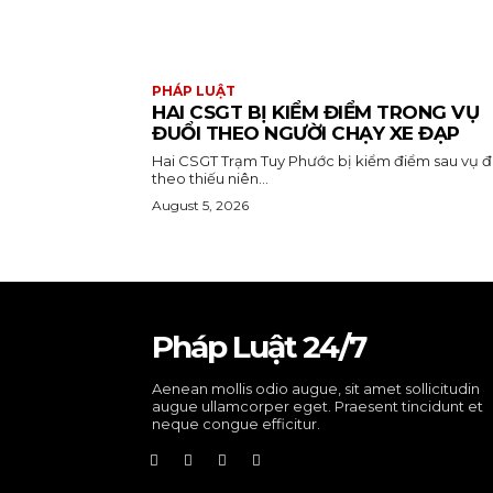
PHÁP LUẬT
HAI CSGT BỊ KIỂM ĐIỂM TRONG VỤ
ĐUỔI THEO NGƯỜI CHẠY XE ĐẠP
Hai CSGT Trạm Tuy Phước bị kiểm điểm sau vụ đ
theo thiếu niên...
August 5, 2026
Pháp Luật 24/7
Aenean mollis odio augue, sit amet sollicitudin
augue ullamcorper eget. Praesent tincidunt et
neque congue efficitur.