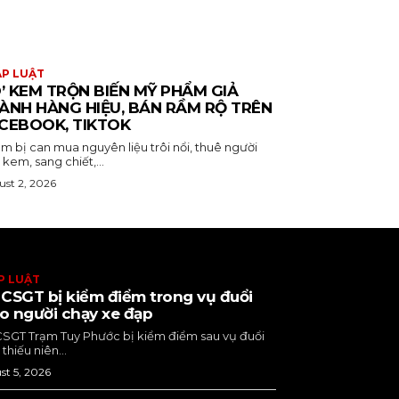
P LUẬT
Ò’ KEM TRỘN BIẾN MỸ PHẨM GIẢ
ÀNH HÀNG HIỆU, BÁN RẦM RỘ TRÊN
CEBOOK, TIKTOK
m bị can mua nguyên liệu trôi nổi, thuê người
 kem, sang chiết,...
st 2, 2026
P LUẬT
 CSGT bị kiểm điểm trong vụ đuổi
o người chạy xe đạp
CSGT Trạm Tuy Phước bị kiểm điểm sau vụ đuổi
thiếu niên...
st 5, 2026