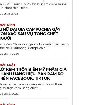
ai CSGT Trạm Tuy Phước bị kiểm điểm sau vụ
uổi theo thiếu niên...
ugust 5, 2026
HÁP ĐÌNH
I NỮ ĐẠI GIA CAMPUCHIA GÂY
XÔN XAO SAU VỤ TÔNG CHẾT
NGƯỜI
am Mey Chou, con gái một doanh nhân mang
ước hiệu Oknha tại Campuchia,...
ugust 4, 2026
HÁP LUẬT
LÒ’ KEM TRỘN BIẾN MỸ PHẨM GIẢ
THÀNH HÀNG HIỆU, BÁN RẦM RỘ
TRÊN FACEBOOK, TIKTOK
hóm bị can mua nguyên liệu trôi nổi, thuê
gười trộn kem, sang chiết,...
ugust 2, 2026
HÁP ĐÌNH