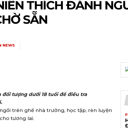
NIÊN THÍCH ĐÁNH NGƯ
CHỜ SẴN
N NEWS
ối tượng dưới 18 tuổi để điều tra
.
 ngồi trên ghế nhà trường, học tập, rèn luyện
P
cho tương lai.
H