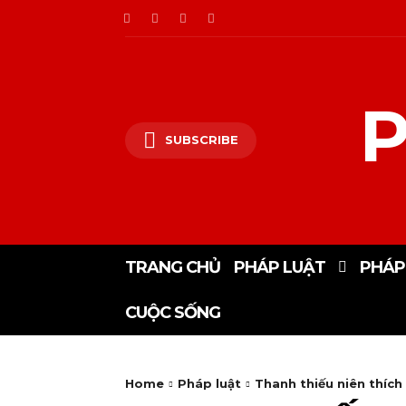
P
SUBSCRIBE
TRANG CHỦ
PHÁP LUẬT
PHÁP
CUỘC SỐNG
Home
Pháp luật
Thanh thiếu niên thích 