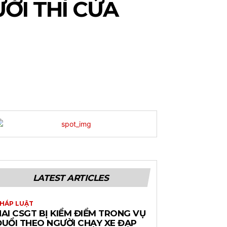
ỜI THÌ CỬA
LATEST ARTICLES
HÁP LUẬT
AI CSGT BỊ KIỂM ĐIỂM TRONG VỤ
ĐUỔI THEO NGƯỜI CHẠY XE ĐẠP