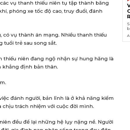
ra các vụ thanh thiếu niên tụ tập thành băng
V
í, phóng xe tốc độ cao, truy đuổi, đánh
G
S
b
, có vụ thành án mạng. Nhiều thanh thiếu
A
tuổi trẻ sau song sắt.
nh thiếu niên đang ngộ nhận sự hung hăng là
ch khẳng định bản thân.
ểm.
iệc đánh người, bản lĩnh là ở khả năng kiểm
à chịu trách nhiệm với cuộc đời mình.
niên đều để lại những hệ lụy nặng nề. Người
 đời, gia đình nạn nhân sống trong đau đớn.