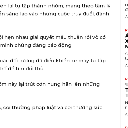
H
iên lại tụ tập thành nhóm, mang theo tâm lý
đ
sẵn sàng lao vào những cuộc truy đuổi, đánh
A
P
Á
Nội hẹn nhau giải quyết mâu thuẫn rồi vô cớ
 minh chứng đáng báo động.
S
t
các đối tượng đã điều khiển xe máy tụ tập
A
hố để tìm đối thủ.
P
óm này lại trút cơn hung hãn lên những
‘
N
ạc, coi thường pháp luật và coi thường sức
n
A
P