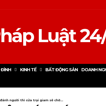
háp Luật 24
 ĐÌNH
KINH TẾ
BẤT ĐỘNG SẢN
DOANH NGH
đánh người thì cửa trại giam sẽ chờ...