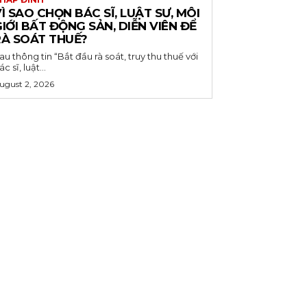
Ì SAO CHỌN BÁC SĨ, LUẬT SƯ, MÔI
IỚI BẤT ĐỘNG SẢN, DIỄN VIÊN ĐỂ
RÀ SOÁT THUẾ?
au thông tin “Bắt đầu rà soát, truy thu thuế với
ác sĩ, luật...
ugust 2, 2026