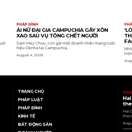
PHÁP ĐÌNH
PHÁ
ÁI NỮ ĐẠI GIA CAMPUCHIA GÂY XÔN
‘L
XAO SAU VỤ TÔNG CHẾT NGƯỜI
TH
FA
uổi
Sam Mey Chou, con gái một doanh nhân mang tước
hiệu Oknha tại Campuchia,...
Nhó
trộn
August 4, 2026
Augu
TRANG CHỦ
PHÁ
Hai
PHÁP LUẬT
the
PHÁP ĐÌNH
Hai 
KINH TẾ
theo 
Augu
BẤT ĐỘNG SẢN